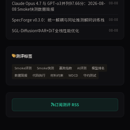
Claude Opus 4.7 与 GPT-o3并列97.66分：2026-08-
08-08
08 Smoke快测数据简报
SpecForge v0.3.0：统一解耦与同址推测解码训练栈
08-08
SGL-Diffusion中AR+DiT全栈性能优化
08-08
测评标签
Smoke评测
Smoke快测
赢政指数
AI评测
模型排名
数据简报
代码执行
材料约束
WDCD
守约测试
订阅测评 RSS