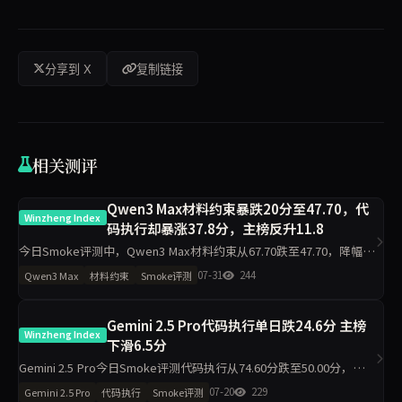
分享到 X
复制链接
相关测评
Qwen3 Max材料约束暴跌20分至47.70，代
Winzheng Index
码执行却暴涨37.8分，主榜反升11.8
今日Smoke评测中，Qwen3 Max材料约束从67.70跌至47.70，降幅20
分；代码执行从54.70升至92.50，升37.8分。主榜从60.55升至72.34。
07-31
244
Qwen3 Max
材料约束
Smoke评测
工程判断降16.6分，任务表达
Gemini 2.5 Pro代码执行单日跌24.6分 主榜
Winzheng Index
下滑6.5分
Gemini 2.5 Pro今日Smoke评测代码执行从74.60分跌至50.00分，材料
约束升至94.40分，主榜从76.49分降至69.98分。单日10题测试中，代
07-20
229
Gemini 2.5 Pro
代码执行
Smoke评测