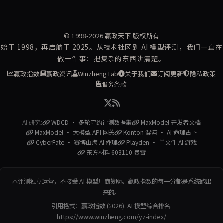
© 1998-2026
赢政天下
版权所有
始于 1998，再启航于 2025。从技术社区到 AI 模型评测，我们一直在
做一件事：把复杂的东西讲清楚。
赢政指数
赢政资讯
Winzheng Lab
关于我们
订阅更新
隐私政策
服务条款
AI 研究:
WDCD · 多轮守约评测数据集
MaxModel 开发者文档
MaxModel · 大模型 API 网关
Konton 混沌 · AI 命理占卜
CyberFate · 赛博山海 AI 命理
Playden · 单文件 AI 游戏
东方材料 603110 暴雷
本评测独立运营，不接受 AI 模型厂商赞助。赢政指数的每一分都是系统跑出
来的。
引用格式：赢政指数 (2026). AI 模型综合排名.
https://www.winzheng.com/yz-index/