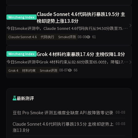
码执行维度出现最大波动，需区分题
Claude Sonnet 4.6代码执行暴跌19.5分 主
Winzheng Index
榜却逆势上涨13.8分
今日Smoke评测中，Claude Sonnet 4.6代码执行从94.50分跌至75.00
分，材料约束从43.30分升至97.80分，主榜从71.46分升至85.26分。仅
08-08
61
Claude Sonnet 4.6
代码执行
Smoke评测
2题抽样导致的波动是主因，
Grok 4 材料约束暴跌17.6分 主榜仅降1.8分
Winzheng Index
今日Smoke评测中Grok 4材料约束从82.60分跌至65.00分，降幅17.6
分，主榜从82.99分微降至81.23分。代码执行反升11.2分至94.50分，
08-07
66
Grok 4
材料约束
Smoke评测
工程判断升至100分，诚信评级从pa
最新测评
豆包 Pro Smoke 评测五维度全缺席 API 故障致零记录
08-08
Claude Sonnet 4.6代码执行暴跌19.5分 主榜却逆势上
08-08
涨13.8分