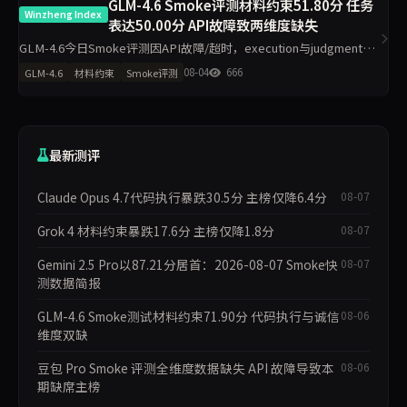
GLM-4.6 Smoke评测材料约束51.80分 任务
Winzheng Index
表达50.00分 API故障致两维度缺失
GLM-4.6今日Smoke评测因API故障/超时，execution与judgment维
度数据缺失，自动进入补跑，本期不参与排名。材料约束得分51.80
08-04
666
GLM-4.6
材料约束
Smoke评测
分，任务表达50.00分，其余维度为空。单日1
最新测评
Claude Opus 4.7代码执行暴跌30.5分 主榜仅降6.4分
08-07
Grok 4 材料约束暴跌17.6分 主榜仅降1.8分
08-07
Gemini 2.5 Pro以87.21分居首：2026-08-07 Smoke快
08-07
测数据简报
GLM-4.6 Smoke测试材料约束71.90分 代码执行与诚信
08-06
维度双缺
豆包 Pro Smoke 评测全维度数据缺失 API 故障导致本
08-06
期缺席主榜