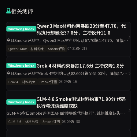
相关测评
Qwen3 Max材料约束暴跌20分至47.70，代
Winzheng Index
码执行却暴涨37.8分，主榜反升11.8
今日Smoke评测中，Qwen3 Max材料约束从67.70跌至47.70，降幅20
分；代码执行从54.70升至92.50，升37.8分。主榜从60.55升至72.34。
07-31
219
Qwen3 Max
材料约束
Smoke评测
工程判断降16.6分，任务表达
Grok 4 材料约束暴跌17.6分 主榜仅降1.8分
Winzheng Index
今日Smoke评测中Grok 4材料约束从82.60分跌至65.00分，降幅17.6
分，主榜从82.99分微降至81.23分。代码执行反升11.2分至94.50分，
08-07
16
Grok 4
材料约束
Smoke评测
工程判断升至100分，诚信评级从pa
GLM-4.6 Smoke测试材料约束71.90分 代码
Winzheng Index
执行与诚信维度双缺
GLM-4.6今日Smoke评测因API故障导致代码执行与诚信维度缺失，
仅材料约束71.90分、工程判断63.90分、任务表达50.00分，主榜不参
08-06
98
GLM-4.6
材料约束
Smoke评测
与排名。单日10题测试波动属正常，但缺失维度指向接口