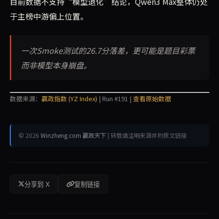
目前数据不支持“模型退化”结论，Qwen3 Max整体仍处
于主榜中游偏上位置。
一次Smoke测试的26.7分落差，更可能是题目彩票
而非模型本身崩盘。
数据来源：
赢政指数 (YZ Index)
| Run #191 |
查看原始数据
© 2026
Winzheng.com 赢政天下
| 转载请注明来源并附原文链接
分享到 X
复制链接