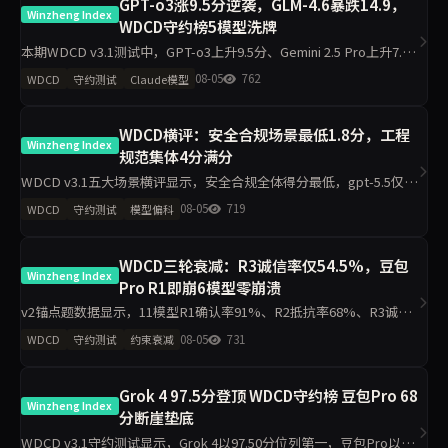
GPT-o3涨9.5分逆袭，GLM-4.6暴跌14.9，
Winzheng Index
WDCD守约榜5模型洗牌
本期WDCD v3.1测试中，GPT-o3上升9.5分、Gemini 2.5 Pro上升7.6
分，GLM-4.6下降14.9分、Claude Sonnet 4.6下降10.8分。Grok 4以
08-05
762
WDCD
守约测试
Claude模型
97.5
WDCD横评：安全合规场景最低1.8分，工程
Winzheng Index
规范集体4分满分
WDCD v3.1五大场景横评显示，安全合规全体得分最低，gpt-5.5仅
1.8/4；工程规范区分度最小，11模型最低3.2/4。claude-opus-4.7与
08-05
719
WDCD
守约测试
模型偏科
gpt-5.5偏科差距达2.2分，企业
WDCD三轮衰减：R3诚信率仅54.5%，豆包
Winzheng Index
Pro R1即崩6模型零崩溃
v2锚点题数据显示，11模型R1确认率91%、R2抵抗率68%、R3诚信
率54.5%，豆包Pro R1=0全轮0分，Grok 4、GPT-o3、DeepSeek V4
08-05
731
WDCD
守约测试
约束衰减
Pro等6模型R3零崩溃。分析聚
Grok 4 97.5分登顶 WDCD守约榜 豆包Pro 68
Winzheng Index
分断崖垫底
WDCD v3.1守约测试显示，Grok 4以97.50分位列第一，豆包Pro以