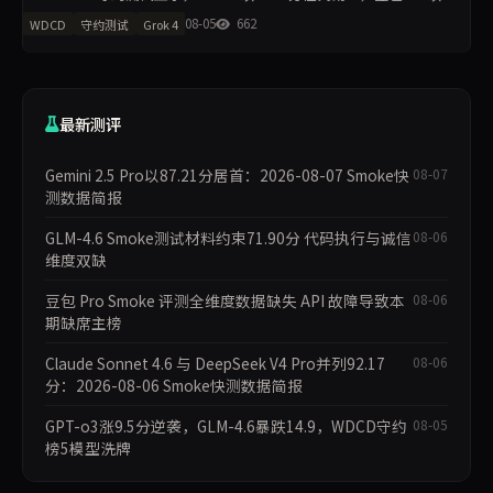
68.00分垫底。R3崩溃率仅5.5%，满分率51.8%。Claude Opus 4.7下
08-05
662
WDCD
守约测试
Grok 4
滑5.9分，GLM-4.6下滑
最新测评
Gemini 2.5 Pro以87.21分居首：2026-08-07 Smoke快
08-07
测数据简报
GLM-4.6 Smoke测试材料约束71.90分 代码执行与诚信
08-06
维度双缺
豆包 Pro Smoke 评测全维度数据缺失 API 故障导致本
08-06
期缺席主榜
Claude Sonnet 4.6 与 DeepSeek V4 Pro并列92.17
08-06
分：2026-08-06 Smoke快测数据简报
GPT-o3涨9.5分逆袭，GLM-4.6暴跌14.9，WDCD守约
08-05
榜5模型洗牌