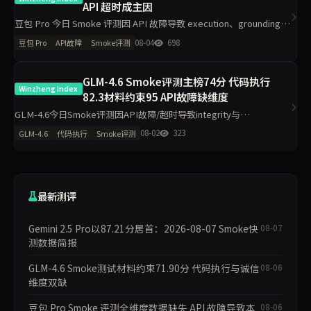
API 超时成主因
豆包 Pro 今日 Smoke 评测因 API 故障导致 execution、grounding、
judgment、integrity、communication 五维度数据完全缺失，主榜排
08-04
698
豆包 Pro
API故障
Smoke评测
名取消。单
GLM-4.6 Smoke评测主榜74分 代码执行
Winzheng Index
82.3材料约束95 API故障缺维度
GLM-4.6今日Smoke评测因API故障/超时导致integrity与
communication维度缺失，主榜得分74.00，代码执行82.30，材料约
08-02
323
GLM-4.6
代码执行
Smoke评测
束95.00，工程判断70.80，任务表达无
最新测评
Gemini 2.5 Pro以87.21分居首：2026-08-07 Smoke快
08-07
测数据简报
GLM-4.6 Smoke测试材料约束71.90分 代码执行与诚信
08-06
维度双缺
豆包 Pro Smoke 评测全维度数据缺失 API 故障导致本
08-06