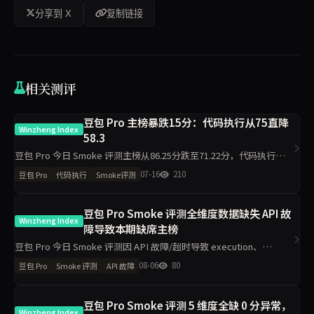
分享到 X
复制链接
相关测评
豆包 Pro 主榜暴跌15分：代码执行从75直降
Winzheng Index
58.3
豆包 Pro 今日 Smoke 评测主榜从86.25分跌至71.22分，代码执行维度
下降16.7分至58.3分，材料约束下降13分至87分，工程判断侧榜暴跌
07-16
210
豆包 Pro
代码执行
Smoke评测
50分。单日10题抽签下，核心维度出现明显波
豆包 Pro Smoke 评测全维度数据缺失 API 故
Winzheng Index
障导致本期缺席主榜
豆包 Pro 今日 Smoke 评测因 API 故障/超时导致 execution、
grounding 等五维度数据完全缺失，已触发自动补跑，本期不参与主
08-06
80
豆包 Pro
Smoke 评测
API 故障
榜排名。无昨日对比得分可供分析，核心判断为技术
豆包 Pro Smoke 评测 5 维度全缺 0 分异常，
Winzheng Index