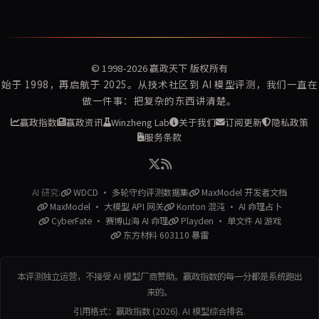
© 1998-2026
赢政天下
版权所有
始于 1998，再启航于 2025。从技术社区到 AI 模型评测，我们一直在
做一件事：把复杂的东西讲清楚。
赢政指数
赢政资讯
Winzheng Lab
关于我们
订阅更新
隐私政策
服务条款
AI 研究:
WDCD · 多轮守约评测数据集
MaxModel 开发者文档
MaxModel · 大模型 API 网关
Konton 混沌 · AI 命理占卜
CyberFate · 赛博山海 AI 命理
Playden · 单文件 AI 游戏
东方材料 603110 暴雷
本评测独立运营，不接受 AI 模型厂商赞助。赢政指数的每一分都是系统跑出
来的。
引用格式：赢政指数 (2026). AI 模型综合排名.