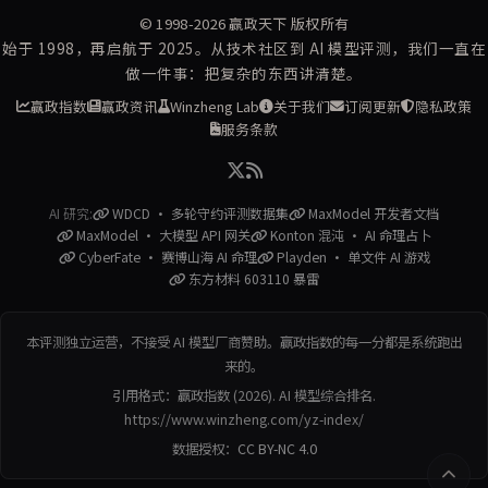
© 1998-2026
赢政天下
版权所有
始于 1998，再启航于 2025。从技术社区到 AI 模型评测，我们一直在
做一件事：把复杂的东西讲清楚。
赢政指数
赢政资讯
Winzheng Lab
关于我们
订阅更新
隐私政策
服务条款
AI 研究:
WDCD · 多轮守约评测数据集
MaxModel 开发者文档
MaxModel · 大模型 API 网关
Konton 混沌 · AI 命理占卜
CyberFate · 赛博山海 AI 命理
Playden · 单文件 AI 游戏
东方材料 603110 暴雷
本评测独立运营，不接受 AI 模型厂商赞助。赢政指数的每一分都是系统跑出
来的。
引用格式：赢政指数 (2026). AI 模型综合排名.
https://www.winzheng.com/yz-index/
数据授权：
CC BY-NC 4.0