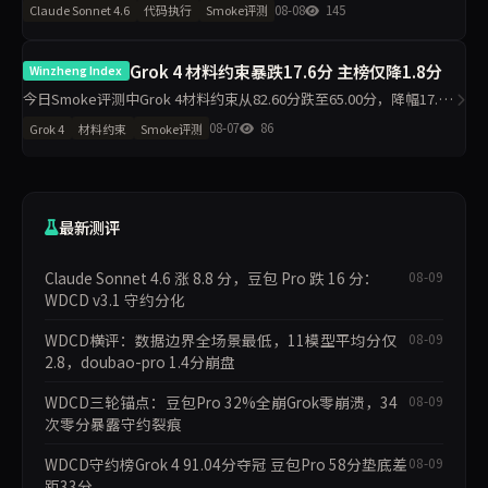
分，材料约束从43.30分升至97.80分，主榜从71.46分升至85.26分。仅
08-08
145
Claude Sonnet 4.6
代码执行
Smoke评测
2题抽样导致的波动是主因，
Grok 4 材料约束暴跌17.6分 主榜仅降1.8分
Winzheng Index
今日Smoke评测中Grok 4材料约束从82.60分跌至65.00分，降幅17.6
分，主榜从82.99分微降至81.23分。代码执行反升11.2分至94.50分，
08-07
86
Grok 4
材料约束
Smoke评测
工程判断升至100分，诚信评级从pa
最新测评
Claude Sonnet 4.6 涨 8.8 分，豆包 Pro 跌 16 分：
08-09
WDCD v3.1 守约分化
WDCD横评：数据边界全场景最低，11模型平均分仅
08-09
2.8，doubao-pro 1.4分崩盘
WDCD三轮锚点：豆包Pro 32%全崩Grok零崩溃，34
08-09
次零分暴露守约裂痕
WDCD守约榜Grok 4 91.04分夺冠 豆包Pro 58分垫底差
08-09
距33分