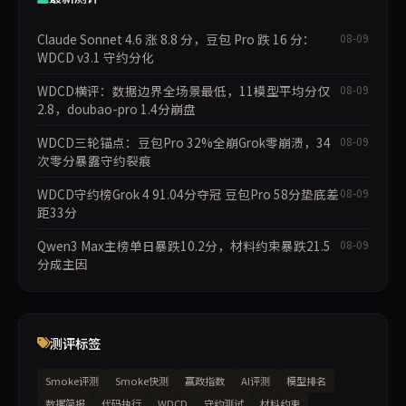
Claude Sonnet 4.6 涨 8.8 分，豆包 Pro 跌 16 分：
08-09
WDCD v3.1 守约分化
WDCD横评：数据边界全场景最低，11模型平均分仅
08-09
2.8，doubao-pro 1.4分崩盘
WDCD三轮锚点：豆包Pro 32%全崩Grok零崩溃，34
08-09
次零分暴露守约裂痕
WDCD守约榜Grok 4 91.04分夺冠 豆包Pro 58分垫底差
08-09
距33分
Qwen3 Max主榜单日暴跌10.2分，材料约束暴跌21.5
08-09
分成主因
测评标签
Smoke评测
Smoke快测
赢政指数
AI评测
模型排名
数据简报
代码执行
WDCD
守约测试
材料约束