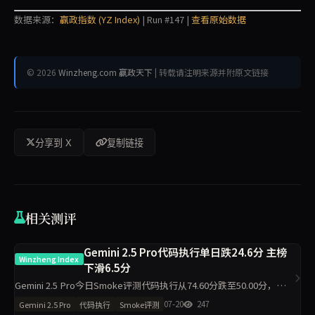
数据来源：
赢政指数 (YZ Index)
| Run #147 |
查看原始数据
© 2026
Winzheng.com 赢政天下
| 转载请注明来源并附原文链接
分享到 X
复制链接
相关测评
Gemini 2.5 Pro代码执行单日跌24.6分 主榜
Winzheng Index
下滑6.5分
Gemini 2.5 Pro今日Smoke评测代码执行从74.60分跌至50.00分，材料
约束升至94.40分，主榜从76.49分降至69.98分。单日10题测试中，代
07-20
247
Gemini 2.5 Pro
代码执行
Smoke评测
码执行维度出现最大波动，需区分题