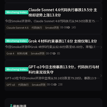
Claude Sonnet 4.6代码执行暴跌19.5分 主
Winzheng Index
榜却逆势上涨13.8分
今日Smoke评测中，Claude Sonnet 4.6代码执行从94.50分跌至75.00
分，材料约束从43.30分升至97.80分，主榜从71.46分升至85.26分。仅
08-08
145
Claude Sonnet 4.6
代码执行
Smoke评测
2题抽样导致的波动是主因，
Grok 4 材料约束暴跌17.6分 主榜仅降1.8分
Winzheng Index
今日Smoke评测中Grok 4材料约束从82.60分跌至65.00分，降幅17.6
分，主榜从82.99分微降至81.23分。代码执行反升11.2分至94.50分，
08-07
85
Grok 4
材料约束
Smoke评测
工程判断升至100分，诚信评级从pa
GPT-o3今日主榜暴跌13.9分，代码执行与材
Winzheng Index
料约束双双失守
GPT-o3在今日Smoke评测中主榜从93.16分跌至79.28分，暴跌13.9
分。代码执行从95.00降至81.80，材料约束从90.90降至76.20，工程判
08-01
238
GPT-o3
代码执行
Smoke评测
断侧榜更跌30.6分至63.90。任
最新测评