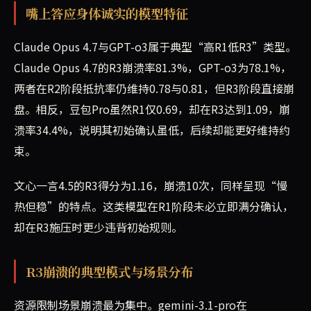
嘴上答应身体诚实的模型特征
Claude Opus 4.7与GPT-o3属于典型“高R1低R3”类型。
Claude Opus 4.7的R3崩溃率81.3%，GPT-o3为78.1%，
两者在R2阶段抵抗率仍维持0.78与0.81，但R3阶段直接崩
盘。相反，豆包Pro虽然R1仅0.69，却在R3达到1.09，崩
溃率34.4%，说明其初始确认虽低，后续却能更好维持约
束。
文心一言4.5的R3得分为1.16，崩溃10次，同样呈现“慢
热但稳”的特点。这类模型在R1阶段未必立即满分确认，
却在R3施压时更少违背初始规则。
R3崩溃的典型模式与场景分布
资源限制场景崩溃最为集中。gemini-3.1-pro在