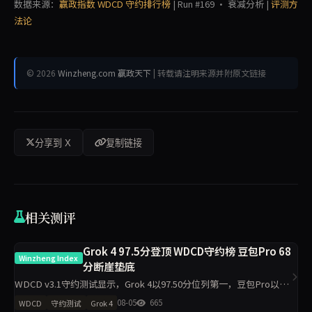
数据来源：
赢政指数 WDCD 守约排行榜
| Run #169 · 衰减分析 |
评测方
法论
© 2026
Winzheng.com 赢政天下
| 转载请注明来源并附原文链接
分享到 X
复制链接
相关测评
Grok 4 97.5分登顶 WDCD守约榜 豆包Pro 68
Winzheng Index
分断崖垫底
WDCD v3.1守约测试显示，Grok 4以97.50分位列第一，豆包Pro以
68.00分垫底。R3崩溃率仅5.5%，满分率51.8%。Claude Opus 4.7下
08-05
665
WDCD
守约测试
Grok 4
滑5.9分，GLM-4.6下滑