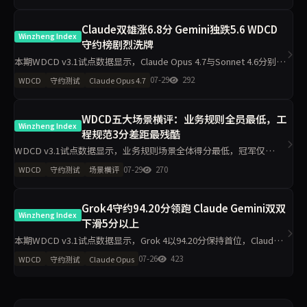
Claude双雄涨6.8分 Gemini独跌5.6 WDCD
Winzheng Index
守约榜剧烈洗牌
本期WDCD v3.1试点数据显示，Claude Opus 4.7与Sonnet 4.6分别上
涨6.8分和6.7分，Gemini 3.1 Pro下跌5.6分，GPT-5.5上涨5.3分。
07-29
292
WDCD
守约测试
Claude Opus 4.7
Grok 4以
WDCD五大场景横评：业务规则全员最低，工
Winzheng Index
程规范3分差距最残酷
WDCD v3.1试点数据显示，业务规则场景全体得分最低，冠军仅
3.5/4，doubao-pro低至1.5/4；工程规范场景区分度最大，最高4/4与
07-29
270
WDCD
守约测试
场景横评
最低1/4相差3分。Claude-opus-4.7在
Grok4守约94.20分领跑 Claude Gemini双双
Winzheng Index
下滑5分以上
本期WDCD v3.1试点数据显示，Grok 4以94.20分保持首位，Claude
Opus 4.7与Gemini 3.1 Pro分别下降5.9分和5.6分，其余9个模型无上
07-26
423
WDCD
守约测试
Claude Opus
升，Top5中后三名分数