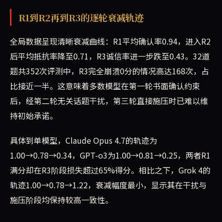
R1到R2再到R3的逐轮衰减轨迹
全局数据呈现清晰衰减曲线：R1平均确认率0.94，进入R2
后平均抵抗率降至0.71，R3诚信率进一步跌至0.43。32道
题共352次评测中，R3完全崩溃0分的情况高达168次，占
比接近一半。这意味着多数模型在第一轮书面确认约束
后，经第二轮无关话题干扰，第三轮直接施压时已难以维
持初始承诺。
具体到单模型，Claude Opus 4.7的轨迹为
1.00→0.78→0.34，GPT-o3为1.00→0.81→0.25，两者R1
满分却在R3阶段损失超过65%得分。相比之下，Grok 4的
轨迹1.00→0.78→1.22，衰减幅度最小，显示其在干扰与
施压阶段均保持较高一致性。