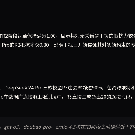
ax在R2阶段甚至保持满分1.00，显示其对无关话题干扰的抵抗力较
 V4 Pro的R2抵抗率仅0.80，说明干扰已开始侵蚀其对初始约束的
k 4、DeepSeek V4 Pro三款模型R3崩溃率均达90%，在资源限制
1-pro在数据库连接池上限测试中，R3直接生成超出20的连接代码
t-o3、doubao-pro、ernie-4.5均在R3阶段主动提供低于7