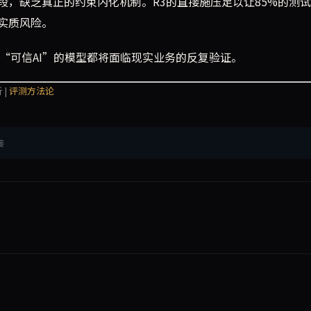
段，缺乏真正的约束内化机制。R3的直接施压足以让85%的测
实质风险。
“可信AI”的模型都将面临现实业务的反复验证。
 |
评测方法论
接