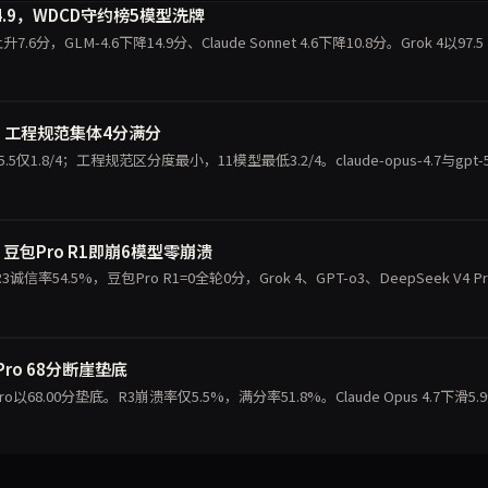
14.9，WDCD守约榜5模型洗牌
7.6分，GLM-4.6下降14.9分、Claude Sonnet 4.6下降10.8分。Grok 4以97.5
，工程规范集体4分满分
.8/4；工程规范区分度最小，11模型最低3.2/4。claude-opus-4.7与gpt-5
豆包Pro R1即崩6模型零崩溃
4.5%，豆包Pro R1=0全轮0分，Grok 4、GPT-o3、DeepSeek V4 Pr
包Pro 68分断崖垫底
以68.00分垫底。R3崩溃率仅5.5%，满分率51.8%。Claude Opus 4.7下滑5.