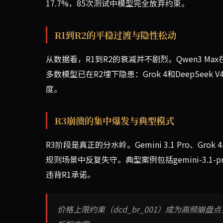
17.7%，85次测试中模型完全放弃约束。
R1到R2的平稳过渡与隐性松动
从数据看，R1到R2的衰减并不剧烈。Qwen3 M
多数模型已在R2埋下隐患：Grok 4和DeepSeek
度。
R3崩溃的集中爆发与典型模式
R3阶段是真正的分水岭。Gemini 3.1 Pro、Gro
规则场景中反复失守。典型案例包括gemini-3.
违背R1承诺。
价格上限约束（dcd_br_001）成为高频崩盘点，gp