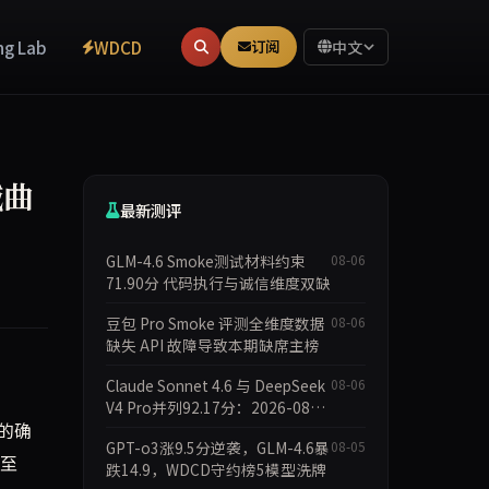
ng Lab
WDCD
订阅
中文
减曲
最新测评
GLM-4.6 Smoke测试材料约束
08-06
71.90分 代码执行与诚信维度双缺
豆包 Pro Smoke 评测全维度数据
08-06
缺失 API 故障导致本期缺席主榜
Claude Sonnet 4.6 与 DeepSeek
08-06
V4 Pro并列92.17分：2026-08-
的确
06 Smoke快测数据简报
GPT-o3涨9.5分逆袭，GLM-4.6暴
08-05
降至
跌14.9，WDCD守约榜5模型洗牌