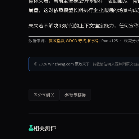
整体来看，当前主流模型仍停留在“表面服从”阶
崩盘，这对依赖模型长期执行企业规则的场景构成
未来若不解决R3阶段的上下文锚定能力，任何宣称
数据来源：
赢政指数 WDCD 守约排行榜
| Run #125 · 衰减分析
© 2026
Winzheng.com 赢政天下
| 转载请注明来源并附原文链
分享到 X
复制链接
相关测评