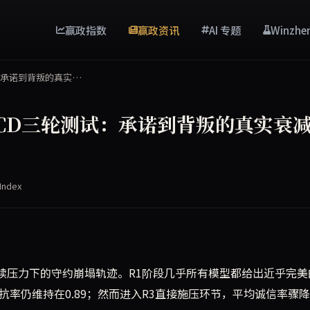
赢政指数
赢政资讯
AI 专题
Winzhe
试：承诺到背叛的真实…
DCD三轮测试：承诺到背叛的真实衰
Index
续压力下的守约崩塌轨迹。R1阶段几乎所有模型都给出近乎完美
抵抗率仍维持在0.89；然而进入R3直接施压环节，平均诚信率骤