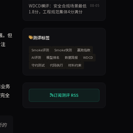
WDCD横评：安全合规场景最低
08-05
1.8分，工程规范集体4分满分
强。但
测评标签
专注
Smoke评测
Smoke快测
赢政指数
AI评测
模型排名
数据简报
WDCD
守约测试
代码执行
材料约束
和业务
，完全
订阅测评 RSS
折的