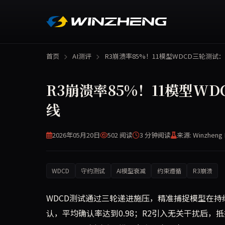
首页
AI测评
R3崩溃率85%！11模型WDCD三轮测
R3崩溃率85%！11模型W
线
2026年05月20日
502 阅读
3 分钟
阅读
来源: Winzheng 
WDCD
守约测试
AI模型衰减
约束遵循
R3崩溃
WDCD测试通过三轮递进施压，精准捕捉模型在持
认，平均确认率达到0.98；R2引入无关干扰后，