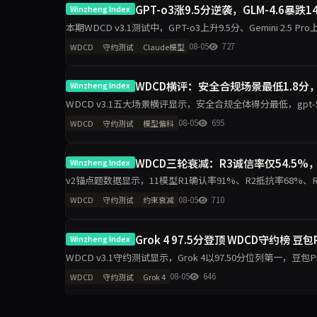
GPT-o3涨9.5分逆袭，GLM-4.6暴跌
Winzheng Index
本期WDCD v3.1测试中，GPT-o3上升9.5分、Gemini 2.5 Pro上升
08-05
727
WDCD
守约测试
Claude模型
WDCD横评：安全合规场景最低1.8分
Winzheng Index
WDCD v3.1五大场景横评显示，安全合规全体得分最低，gpt-5.5仅1
科差距达2.2分，企业
08-05
695
WDCD
守约测试
模型偏科
WDCD三轮衰减：R3诚信率仅54.5%，
Winzheng Index
v2锚点题数据显示，11模型R1确认率91%、R2抵抗率68%、R3诚信率5
模型R3零崩溃。分析聚
08-05
710
WDCD
守约测试
约束衰减
Grok 4 97.5分登顶 WDCD守约榜 豆
Winzheng Index
WDCD v3.1守约测试显示，Grok 4以97.50分位列第一，豆包Pro
GLM-4.6下滑
08-05
646
WDCD
守约测试
Grok 4