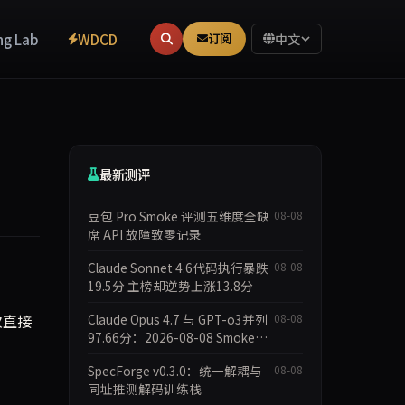
ng Lab
WDCD
订阅
中文
最新测评
豆包 Pro Smoke 评测五维度全缺
08-08
席 API 故障致零记录
Claude Sonnet 4.6代码执行暴跌
08-08
19.5分 主榜却逆势上涨13.8分
次直接
Claude Opus 4.7 与 GPT-o3并列
08-08
97.66分：2026-08-08 Smoke快
测数据简报
SpecForge v0.3.0：统一解耦与
08-08
同址推测解码训练栈