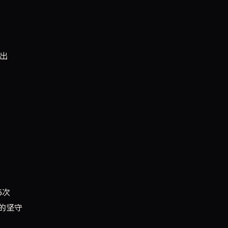
输出
。
6次
的坚守