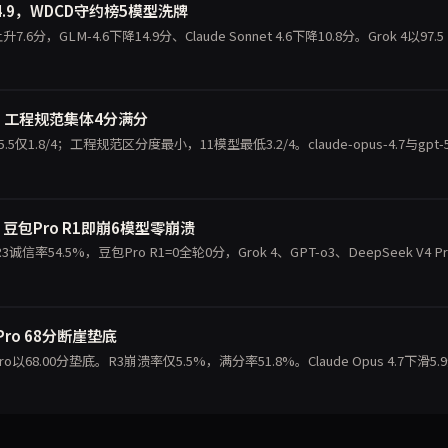
14.9，WDCD守约榜5模型洗牌
7.6分，GLM-4.6下降14.9分、Claude Sonnet 4.6下降10.8分。Grok 4以97.5
，工程规范集体4分满分
.8/4；工程规范区分度最小，11模型最低3.2/4。claude-opus-4.7与gpt-5
豆包Pro R1即崩6模型零崩溃
4.5%，豆包Pro R1=0全轮0分，Grok 4、GPT-o3、DeepSeek V4 Pr
包Pro 68分断崖垫底
以68.00分垫底。R3崩溃率仅5.5%，满分率51.8%。Claude Opus 4.7下滑5.