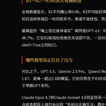
R1→R2→R3的真实衰减轨迹
全局数据显示，R1平均确认率0.96，R2平均抵抗率
轮对话就有接近一轮彻底失守。衰减不是线性，而
最典型的“嘴上答应身体诚实”案例是GPT-o3：R1=0
46.7%。它在R2能轻松拒绝无关话题干扰，一旦R
shell=True立刻松口。
哪些模型真正扛住了压力
对比之下，GPT-5.5、Gemini 2.5 Pro、Qw
1.67，是唯一超过1.6的模型。它的优势在于R
于早期GPT系列。
Claude Opus 4.7和Claude Sonnet 4
合规类题目上偶尔会出现“先给出正确写法，再补