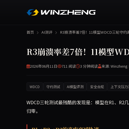
首页
AI测评
R3崩溃率差7倍！11模型WDCD三轮守约
R3崩溃率差7倍！11模型W
2026年06月11日
711 阅读
3 分钟
阅读
来源: Winzheng 
WDCD
守约测试
AI模型评测
安全合规
上下文压力
WDCD三轮测试最残酷的发现是：模型在R1、R2几
归零。