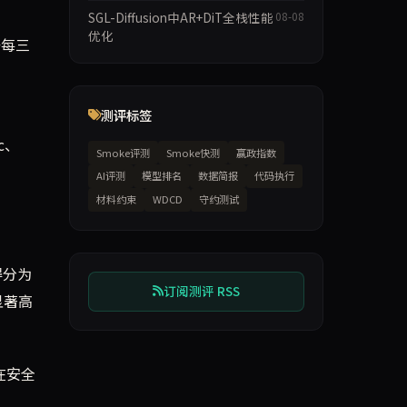
SGL-Diffusion中AR+DiT全栈性能
08-08
优化
于每三
测评标签
c、
Smoke评测
Smoke快测
赢政指数
AI评测
模型排名
数据简报
代码执行
材料约束
WDCD
守约测试
3得分为
订阅测评 RSS
显著高
们在安全