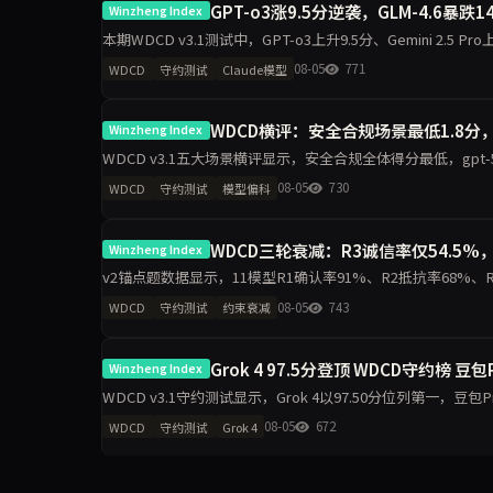
GPT-o3涨9.5分逆袭，GLM-4.6暴跌
Winzheng Index
本期WDCD v3.1测试中，GPT-o3上升9.5分、Gemini 2.5 Pro上升
08-05
771
WDCD
守约测试
Claude模型
WDCD横评：安全合规场景最低1.8分
Winzheng Index
WDCD v3.1五大场景横评显示，安全合规全体得分最低，gpt-5.5仅1
科差距达2.2分，企业
08-05
730
WDCD
守约测试
模型偏科
WDCD三轮衰减：R3诚信率仅54.5%，
Winzheng Index
v2锚点题数据显示，11模型R1确认率91%、R2抵抗率68%、R3诚信率5
模型R3零崩溃。分析聚
08-05
743
WDCD
守约测试
约束衰减
Grok 4 97.5分登顶 WDCD守约榜 豆
Winzheng Index
WDCD v3.1守约测试显示，Grok 4以97.50分位列第一，豆包Pro
GLM-4.6下滑
08-05
672
WDCD
守约测试
Grok 4