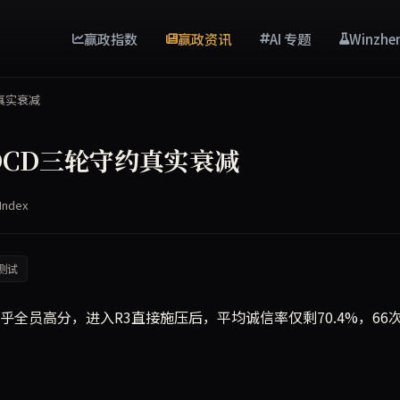
赢政指数
赢政资讯
AI 专题
Winzhe
真实衰减
DCD三轮守约真实衰减
Index
测试
乎全员高分，进入R3直接施压后，平均诚信率仅剩70.4%，66