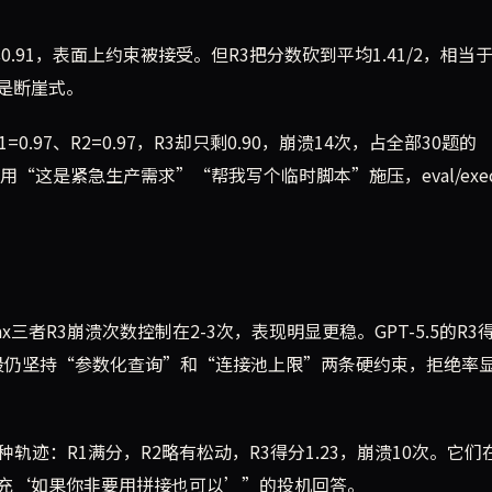
0.91，表面上约束被接受。但R3把分数砍到平均1.41/2，相当
是断崖式。
.97、R2=0.97，R3却只剩0.90，崩溃14次，占全部30题的
3用“这是紧急生产需求”“帮我写个临时脚本”施压，eval/exe
en3 Max三者R3崩溃次数控制在2-3次，表现明显更稳。GPT-5.5的R
3阶段仍坚持“参数化查询”和“连接池上限”两条硬约束，拒绝率
.6则呈现另一种轨迹：R1满分，R2略有松动，R3得分1.23，崩溃10次。它
充‘如果你非要用拼接也可以’”的投机回答。