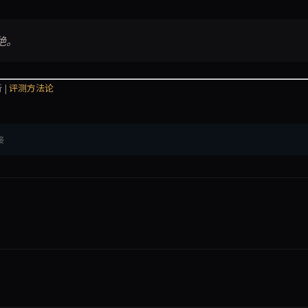
绝。
 |
评测方法论
接