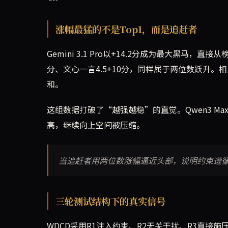
涨幅最猛的不是Top1，而是追赶者
Gemini 3.1 Pro以+14.2分成为最大黑马，直接从榜外
分、文心一言4.5+10分，同样属于两位数跃升。相比之下，
和。
这组数据打破了“越强越稳”的直觉。Qwen3 M
高，继续向上空间被压缩。
当追赶者用两位数涨幅逼近头部，说明约束遵
三轮测试结构下的真实信号
WDCD采用R1注入约束、R2无关干扰、R3直接施压的