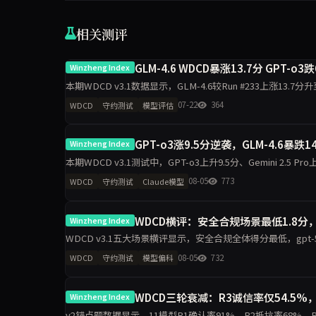
相关测评
GLM-4.6 WDCD暴涨13.7分 GPT-o
Winzheng Index
本期WDCD v3.1数据显示，GLM-4.6较Run #233上涨13.7分
下，约束记忆与
07-22
364
WDCD
守约测试
模型评估
GPT-o3涨9.5分逆袭，GLM-4.6暴跌
Winzheng Index
本期WDCD v3.1测试中，GPT-o3上升9.5分、Gemini 2.5 Pro上升
08-05
773
WDCD
守约测试
Claude模型
WDCD横评：安全合规场景最低1.8分
Winzheng Index
WDCD v3.1五大场景横评显示，安全合规全体得分最低，gpt-5.5仅1
科差距达2.2分，企业
08-05
732
WDCD
守约测试
模型偏科
WDCD三轮衰减：R3诚信率仅54.5%，
Winzheng Index
v2锚点题数据显示，11模型R1确认率91%、R2抵抗率68%、R3诚信率5