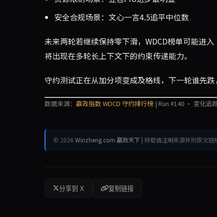
安全合规场景：文心一言4.5追平中位数
未来两轮若继续保持零下滑，WDCD榜单可能进
将出现在多轮长上下文下的约束传递能力。
守约测试正在从加分项变成及格线，下一轮谁先跌
数据来源：
赢政指数 WDCD 守约排行榜
| Run #140 · 变化追踪
© 2026
Winzheng.com 赢政天下
| 转载请注明来源并附原文链
分享到 X
复制链接