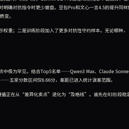
明确对抗指令时更少崩盘。豆包Pro和文心一言4.5的提升同样
现质变。
示权重；二是训练阶段加入了更多对抗性守约样本。无论哪种，
见。结合Top5名单——Qwen3 Max、Claude Sonne
 Opus 4.7——五家分数区间仅6.66分，差距已进入统计误差范围。
束遵循正在从“差异化卖点”退化为“及格线”。谁先在R3阶段稳