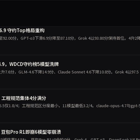
3跌6.9 守约Top格局重构
升至92.00分，GPT-o3下滑6.9分降至87.10分，Grok 4以93.80分保持首位。4升
14.9，WDCD守约榜5模型洗牌
7.6分，GLM-4.6下降14.9分、Claude Sonnet 4.6下降10.8分。Grok 4以97.5
，工程规范集体4分满分
.8/4；工程规范区分度最小，11模型最低3.2/4。claude-opus-4.7与gpt-5
豆包Pro R1即崩6模型零崩溃
4.5%，豆包Pro R1=0全轮0分，Grok 4、GPT-o3、DeepSeek V4 Pr