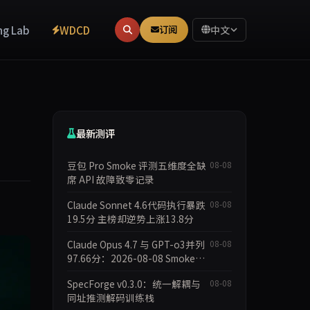
ng Lab
WDCD
订阅
中文
最新测评
豆包 Pro Smoke 评测五维度全缺
08-08
席 API 故障致零记录
Claude Sonnet 4.6代码执行暴跌
08-08
19.5分 主榜却逆势上涨13.8分
Claude Opus 4.7 与 GPT-o3并列
08-08
97.66分：2026-08-08 Smoke快
测数据简报
SpecForge v0.3.0：统一解耦与
08-08
同址推测解码训练栈