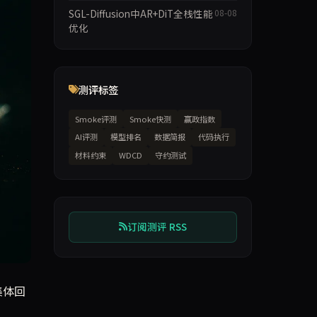
SGL-Diffusion中AR+DiT全栈性能
08-08
优化
测评标签
Smoke评测
Smoke快测
赢政指数
AI评测
模型排名
数据简报
代码执行
材料约束
WDCD
守约测试
订阅测评 RSS
集体回