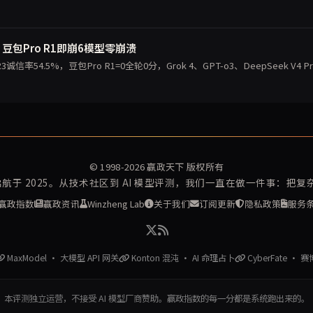
豆包Pro R1即崩6模型零崩溃
4.5%，豆包Pro R1=0全轮0分，Grok 4、GPT-o3、DeepSeek V4 Pr
© 1998-2026
赢政天下
版权所有
再启航于 2025。从技术社区到 AI 模型评测，我们一直在做一件事：把
赢政指数
赢政资讯
Winzheng Lab
关于我们
订阅更新
隐私政策
服务
MaxModel · 大模型 API 网关
Konton 混沌 · AI 命理占卜
CyberFate · 
本评测独立运营，不接受 AI 模型厂商赞助。赢政指数的每一分都是系统跑出来的。