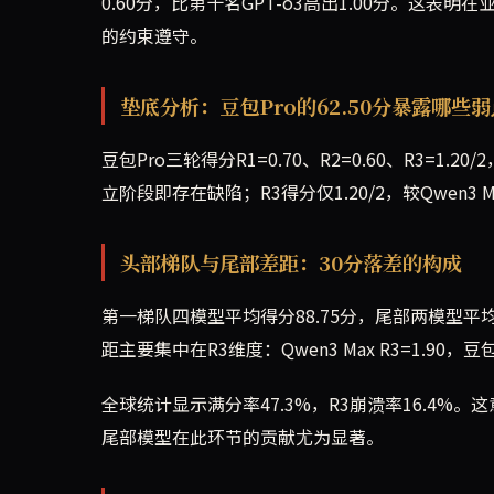
0.60分，比第十名GPT-o3高出1.00分。这表
的约束遵守。
垫底分析：豆包Pro的62.50分暴露哪些弱
豆包Pro三轮得分R1=0.70、R2=0.60、R3=
立阶段即存在缺陷；R3得分仅1.20/2，较Qwen
头部梯队与尾部差距：30分落差的构成
第一梯队四模型平均得分88.75分，尾部两模型平均
距主要集中在R3维度：Qwen3 Max R3=1.90，豆
全球统计显示满分率47.3%，R3崩溃率16.4
尾部模型在此环节的贡献尤为显著。