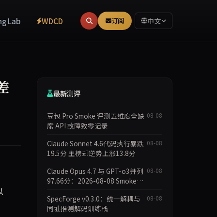
ng Lab
WDCD
订阅
中文
差
最新测评
豆包 Pro Smoke 评测五维度全缺
08-08
席 API 故障致零记录
Claude Sonnet 4.6代码执行暴跌
08-08
19.5分 主榜却逆势上涨13.8分
Claude Opus 4.7 与 GPT-o3并列
08-08
97.66分：2026-08-08 Smoke快
以
测数据简报
SpecForge v0.3.0：统一解耦与
08-08
同址推测解码训练栈