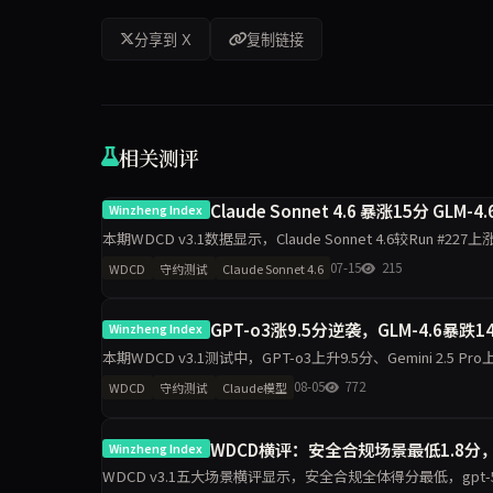
分享到 X
复制链接
相关测评
Claude Sonnet 4.6 暴涨15分 GLM
Winzheng Index
本期WDCD v3.1数据显示，Claude Sonnet 4.6较Run #2
Grok 4位列
07-15
215
WDCD
守约测试
Claude Sonnet 4.6
GPT-o3涨9.5分逆袭，GLM-4.6暴跌
Winzheng Index
本期WDCD v3.1测试中，GPT-o3上升9.5分、Gemini 2.5 Pro上升
08-05
772
WDCD
守约测试
Claude模型
WDCD横评：安全合规场景最低1.8分
Winzheng Index
WDCD v3.1五大场景横评显示，安全合规全体得分最低，gpt-5.5仅1