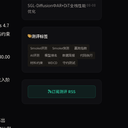
SGL-Diffusion中AR+DiT全栈性能
08-08
优化
 4.7
高约束
测评标签
Smoke评测
Smoke快测
赢政指数
AI评测
模型排名
数据简报
代码执行
0.00
材料约束
WDCD
守约测试
注入阶
订阅测评 RSS
高出