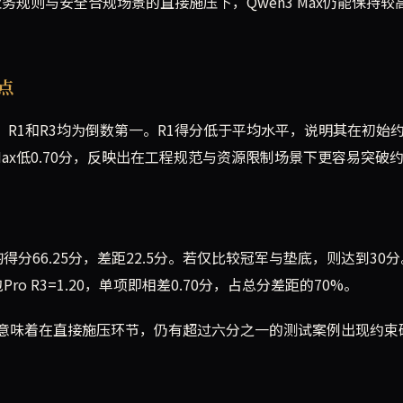
明在业务规则与安全合规场景的直接施压下，Qwen3 Max仍能保持较
点
1.20/2，R1和R3均为倒数第一。R1得分低于平均水平，说明其在初始
3 Max低0.70分，反映出在工程规范与资源限制场景下更容易突破
得分66.25分，差距22.5分。若仅比较冠军与垫底，则达到30
包Pro R3=1.20，单项即相差0.70分，占总分差距的70%。
%。这意味着在直接施压环节，仍有超过六分之一的测试案例出现约束