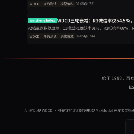
科差距达2.2分，企业
08-05
731
WDCD
守约测试
模型偏科
WDCD三轮衰减：R3诚信率仅54.5%，
Winzheng Index
v2锚点题数据显示，11模型R1确认率91%、R2抵抗率68%、R3诚信率5
模型R3零崩溃。分析聚
08-05
744
WDCD
守约测试
约束衰减
始于 1998，
AI 研究:
WDCD · 多轮守约评测数据集
MaxModel 开发者文档