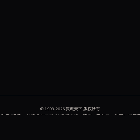
© 1998-2026
赢政天下
版权所有
再启航于 2025。从技术社区到 AI 模型评测，我们一直在做一件事：把
赢政指数
赢政资讯
Winzheng Lab
关于我们
订阅更新
隐私政策
服务