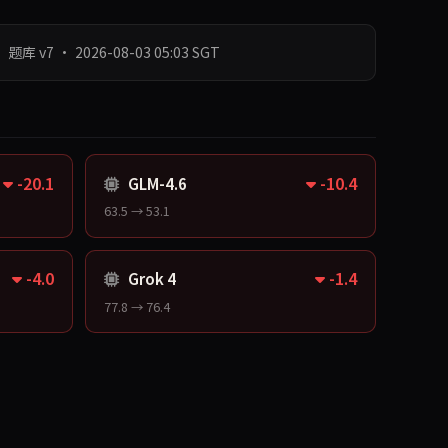
· 题库 v7
· 2026-08-03 05:03 SGT
-20.1
-10.4
GLM-4.6
63.5 → 53.1
-4.0
-1.4
Grok 4
77.8 → 76.4