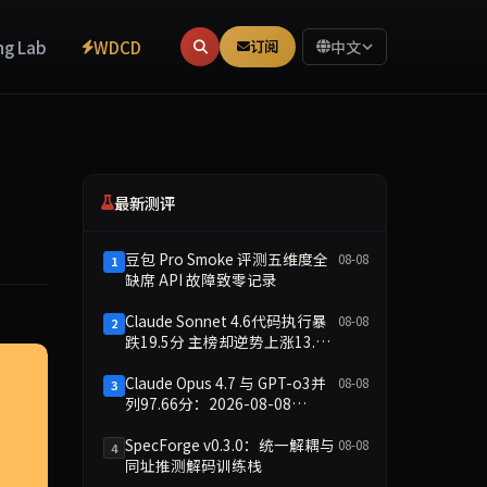
ng Lab
WDCD
订阅
中文
最新测评
豆包 Pro Smoke 评测五维度全
08-08
1
缺席 API 故障致零记录
Claude Sonnet 4.6代码执行暴
08-08
2
跌19.5分 主榜却逆势上涨13.8
分
Claude Opus 4.7 与 GPT-o3并
08-08
3
列97.66分：2026-08-08
Smoke快测数据简报
SpecForge v0.3.0：统一解耦与
08-08
4
同址推测解码训练栈