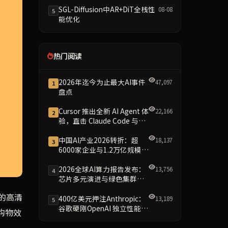
SGL-Diffusion中AR+DiT全栈性
08-08
5
能优化
热门阅读
2026年迄今为止最大AI事件
47,097
1
盘点
Cursor 推出全新 AI Agent 体
22,166
2
验，直击 Claude Code 与
Codex
中国AI产业2026转折：超
18,137
3
6000家企业与1.2万亿规模引
领智能新时代
2026全球AI算力报告发布：
13,756
4
芯片多元演进与绿色集群引
领新格局
司表示，这有助于更快速地匹配用户需求并引导购买。然而，这项技
的高清
400亿美元押注Anthropic：
13,189
5
谷歌硬刚OpenAI 独立性能否
购物效
保留成最大悬念