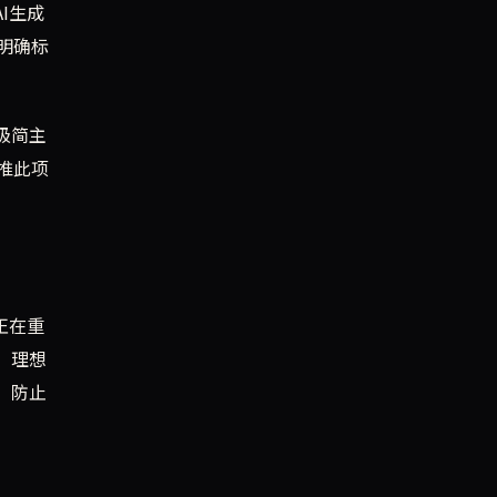
I生成
明确标
极简主
推此项
正在重
。理想
，防止