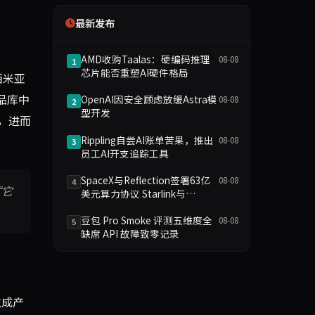
最新发布
AMD收购Taalas：硬编码推理
08-08
1
芯片能否重塑AI硬件格局
西米亚
品库中
OpenAI因安全顾虑放缓Astra模
08-08
2
型开发
，进而
Rippling自尝AI账单苦果，推出
08-08
3
员工AI开支追踪工具
SpaceX与Reflection签署63亿
08-08
4
“它
美元算力协议 Starlink与
Starship参与AI基础设施
豆包 Pro Smoke 评测五维度全
08-08
5
缺席 API 故障致零记录
生成产