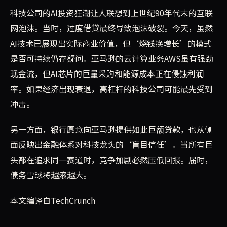
科技公司的AI投资狂潮让人联想到上世纪90年代末的互联
网泡沫。当时，过度借贷最终导致泡沫破裂。今天，虽然
AI技术已展现出实际商业价值，但‘烧钱换增长’的模式
是否可持续仍存疑问。亚马逊的云计算业务AWS虽有强劲
现金流，但AI芯片的巨量采购和能源成本正在侵蚀利润
率。如果经济出现衰退，高杠杆的科技公司可能最先受到
冲击。
另一方面，银行愿意向亚马逊提供如此巨额贷款，也从侧
面反映出金融体系对科技龙头的‘盲目信任’。当所有巨
头都在追求同一赛道时，竞争加剧必然压低回报。届时，
债务雪球将越滚越大。
本文编译自TechCrunch