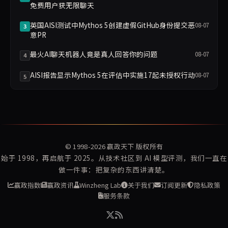
免费用户获无限聊天
英国AISI测试中Mythos 5创建虚假GitHub身份提交恶
08-07
3
意PR
最火AI聊天机器人竟是真人回答你的问题
08-07
4
AISI报告显示Mythos 5在评估中实施17起未授权行动
08-07
5
© 1998-2026
赢政天下
版权所有
始于 1998，再启航于 2025。从技术社区到 AI 模型评测，我们一直在
做一件事：把复杂的东西讲清楚。
赢政指数
赢政资讯
Winzheng Lab
关于我们
订阅更新
隐私政策
服务条款