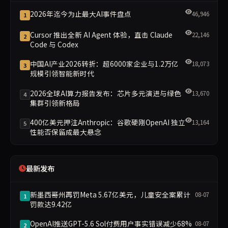
2026年迄今为止最大AI事件盘点
46,946
1
Cursor 推出全新 AI Agent 体验，直击 Claude
22,146
2
Code 与 Codex
中国AI产业2026转折：超6000家企业与1.2万亿
18,073
3
规模引领智能新时代
2026全球AI算力报告发布：芯片多元演进与绿色
13,670
4
集群引领新格局
400亿美元押注Anthropic：谷歌硬刚OpenAI 独立
13,164
5
性能否保留成最大悬念
最新发布
新墨西哥州再罚Meta 5.67亿美元，儿童安全案累计
08-07
1
罚款达9.42亿
OpenAI推送GPT-5.6 Sol付费用户事实错误减少68%
08-07
2