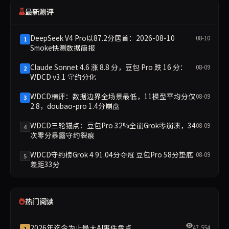
最新测评
DeepSeek V4 Pro以87.2分居首：2026-08-10
08-10
1
Smoke快测数据简报
Claude Sonnet 4.6 涨 8.8 分，豆包 Pro 跌 16 分：
08-09
2
WDCD v3.1 守约分化
WDCD横评：数据边界全场景最低，11模型平均分仅
08-09
3
2.8，doubao-pro 1.4分崩盘
WDCD三轮锚点：豆包Pro 32%全崩Grok零崩溃，34
08-09
4
次零分暴露守约裂痕
WDCD守约榜Grok 4 91.04分夺冠 豆包Pro 58分垫底
08-09
5
差距33分
热门阅读
2026年迄今为止最大AI事件盘点
47,554
1