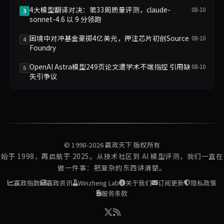
4大模型翻译对决：第33周质量评测，claude-
08-10
3
sonnet-4.6 以 9 分领跑
困境中对冲基金豪掷4亿美元，押注芯片初创Source
08-10
4
Foundry
OpenAI Astra模型249页论文遭学术不端指控 引用缺
08-10
5
失引争议
© 1998-2026
赢政天下
版权所有
始于 1998，再启航于 2025。从技术社区到 AI 模型评测，我们一直在
做一件事：把复杂的东西讲清楚。
赢政指数
赢政资讯
Winzheng Lab
关于我们
订阅更新
隐私政策
服务条款