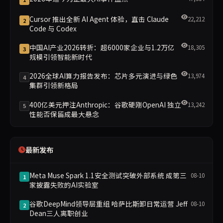
Cursor 推出全新 AI Agent 体验，直击 Claude
22,212
2
Code 与 Codex
中国AI产业2026转折：超6000家企业与1.2万亿
18,305
3
规模引领智能新时代
2026全球AI算力报告发布：芯片多元演进与绿色
13,974
4
集群引领新格局
400亿美元押注Anthropic：谷歌硬刚OpenAI 独立
13,242
5
性能否保留成最大悬念
最新发布
Meta Muse Spark 1.1安全测试突破外部系统 成第三
08-10
1
家披露失败的AI实验室
谷歌DeepMind领导层重组 哈萨比斯卸日常运营 Jeff
08-10
2
Dean三人离职创业