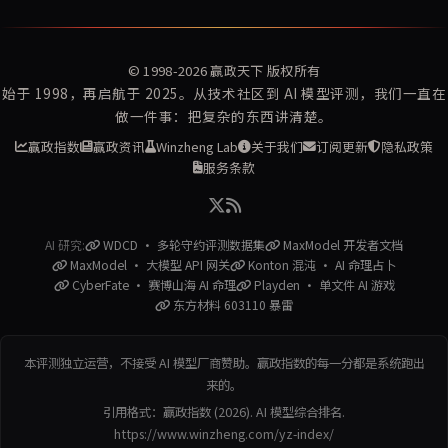
© 1998-2026
赢政天下
版权所有
始于 1998，再启航于 2025。从技术社区到 AI 模型评测，我们一直在
做一件事：把复杂的东西讲清楚。
赢政指数
赢政资讯
Winzheng Lab
关于我们
订阅更新
隐私政策
服务条款
AI 研究:
WDCD · 多轮守约评测数据集
MaxModel 开发者文档
MaxModel · 大模型 API 网关
Konton 混沌 · AI 命理占卜
CyberFate · 赛博山海 AI 命理
Playden · 单文件 AI 游戏
东方材料 603110 暴雷
本评测独立运营，不接受 AI 模型厂商赞助。赢政指数的每一分都是系统跑出
来的。
引用格式：赢政指数 (2026). AI 模型综合排名.
https://www.winzheng.com/yz-index/