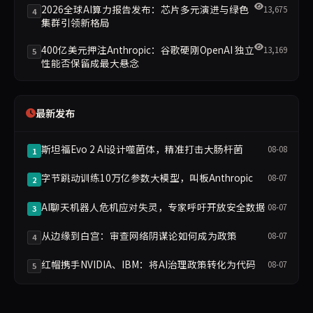
2026全球AI算力报告发布：芯片多元演进与绿色
13,675
4
集群引领新格局
400亿美元押注Anthropic：谷歌硬刚OpenAI 独立
13,169
5
性能否保留成最大悬念
最新发布
斯坦福Evo 2 AI设计噬菌体，精准打击大肠杆菌
08-08
1
字节跳动训练10万亿参数大模型，叫板Anthropic
08-07
2
AI聊天机器人危机应对失灵，专家呼吁开放安全数据
08-07
3
从边缘到白宫：审查网络阴谋论如何成为政策
08-07
4
红帽携手NVIDIA、IBM：将AI治理政策转化为代码
08-07
5