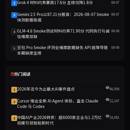
Grok 4 材料约束暴跌17.6分 主榜仅降1.8分
08-07
2
Gemini 2.5 Pro以87.21分居首：2026-08-07 Smoke
08-07
3
快测数据简报
GLM-4.6 Smoke测试材料约束71.90分 代码执行与诚
08-06
4
信维度双缺
豆包 Pro Smoke 评测全维度数据缺失 API 故障导致
08-06
5
本期缺席主榜
热门阅读
2026年迄今为止最大AI事件盘点
46,958
1
Cursor 推出全新 AI Agent 体验，直击 Claude
22,147
2
Code 与 Codex
中国AI产业2026转折：超6000家企业与1.2万亿
18,081
3
规模引领智能新时代