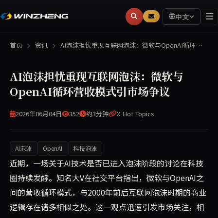
中文
首页
资讯
AI泡沫担忧重现互联网泡沫：微软与OpenAI循环…
AI泡沫担忧重现互联网泡沫：微软与
OpenAI循环营收模式引市场争议
2026年06月04日
352
约3分钟
X Hot Topics
AI泡沫
OpenAI
科技泡沫
近期科技圈大V热议AI是否存在泡沫，指出微软与OpenA
近期，一场关于AI技术是否已进入泡沫阶段的讨论在科技
圈持续发酵。知名大V在社交平台指出，微软与OpenAI之
间的营收循环模式，与2000年前后互联网泡沫时期的商业
逻辑存在诸多相似之处。这一观点迅速引发市场关注，相