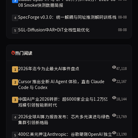
08 Smoke快测数据简报
SpecForge v0.3.0：统一解耦与同址推测解码训练栈
08-08
4
SGL-Diffusion中AR+DiT全栈性能优化
08-08
5
热门阅读
2026年迄今为止最大AI事件盘点
47,118
1
Cursor 推出全新 AI Agent 体验，直击 Claude
22,167
2
Code 与 Codex
中国AI产业2026转折：超6000家企业与1.2万亿
18,144
3
规模引领智能新时代
2026全球AI算力报告发布：芯片多元演进与绿色
13,769
4
集群引领新格局
400亿美元押注Anthropic：谷歌硬刚OpenAI 独立
13,190
5