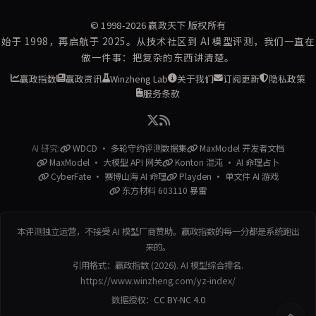
© 1998-2026
赢政天下
版权所有
始于 1998，再启航于 2025。从技术社区到 AI 模型评测，我们一直在
做一件事：把复杂的东西讲清楚。
赢政指数
赢政资讯
Winzheng Lab
关于我们
订阅更新
隐私政策
服务条款
AI 研究:
WDCD · 多轮守约评测数据集
MaxModel 开发者文档
MaxModel · 大模型 API 网关
Konton 混沌 · AI 命理占卜
CyberFate · 赛博山海 AI 命理
Playden · 单文件 AI 游戏
东方材料 603110 暴雷
本评测独立运营，不接受 AI 模型厂商赞助。赢政指数的每一分都是系统跑出
来的。
引用格式：赢政指数 (2026). AI 模型综合排名.
https://www.winzheng.com/yz-index/
数据授权：
CC BY-NC 4.0