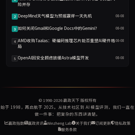
险并存
DeepMind天气模型为预报赢得一天先机
08-08
2
如何关闭Gmail和Google Docs中的Gemini？
08-08
3
AMD收购Taalas：硬编码推理芯片能否重塑AI硬件格
08-08
4
局
OpenAI因安全顾虑放缓Astra模型开发
08-08
5
© 1998-2026
赢政天下
版权所有
始于 1998，再启航于 2025。从技术社区到 AI 模型评测，我们一直在
做一件事：把复杂的东西讲清楚。
赢政指数
赢政资讯
Winzheng Lab
关于我们
订阅更新
隐私政策
服务条款