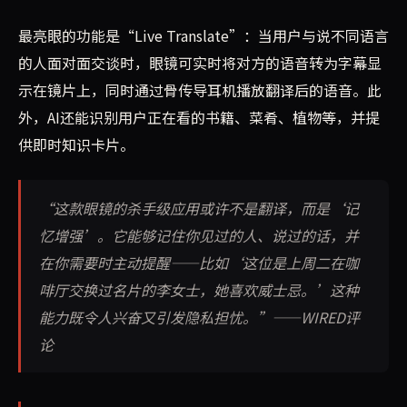
最亮眼的功能是“Live Translate”：当用户与说不同语言
的人面对面交谈时，眼镜可实时将对方的语音转为字幕显
示在镜片上，同时通过骨传导耳机播放翻译后的语音。此
外，AI还能识别用户正在看的书籍、菜肴、植物等，并提
供即时知识卡片。
“这款眼镜的杀手级应用或许不是翻译，而是‘记
忆增强’。它能够记住你见过的人、说过的话，并
在你需要时主动提醒——比如‘这位是上周二在咖
啡厅交换过名片的李女士，她喜欢威士忌。’这种
能力既令人兴奋又引发隐私担忧。”——WIRED评
论