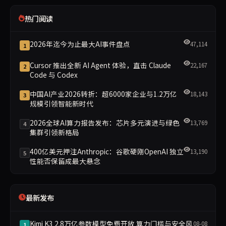
热门阅读
2026年迄今为止最大AI事件盘点
47,114
1
Cursor 推出全新 AI Agent 体验，直击 Claude
22,167
2
Code 与 Codex
中国AI产业2026转折：超6000家企业与1.2万亿
18,143
3
规模引领智能新时代
2026全球AI算力报告发布：芯片多元演进与绿色
13,769
4
集群引领新格局
400亿美元押注Anthropic：谷歌硬刚OpenAI 独立
13,190
5
性能否保留成最大悬念
最新发布
Kimi K3 2.8万亿参数模型免费开放 算力门槛与安全风
08-08
1