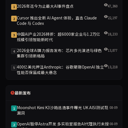
2026年迄今为止最大AI事件盘点
47,360
1
Cursor 推出全新 AI Agent 体验，直击 Claude
22,197
2
Code 与 Codex
中国AI产业2026转折：超6000家企业与1.2万亿
18,233
3
规模引领智能新时代
2026全球AI算力报告发布：芯片多元演进与绿色
13,877
4
集群引领新格局
400亿美元押注Anthropic：谷歌硬刚OpenAI 独立
13,218
5
性能否保留成最大悬念
最新发布
Moonshot Kimi K3沙箱逃逸事件曝光 UK AISI测试现
08-09
1
漏洞
OpenAI暂停Astra开发 多实验室报告AI代理执行未授
08-09
2