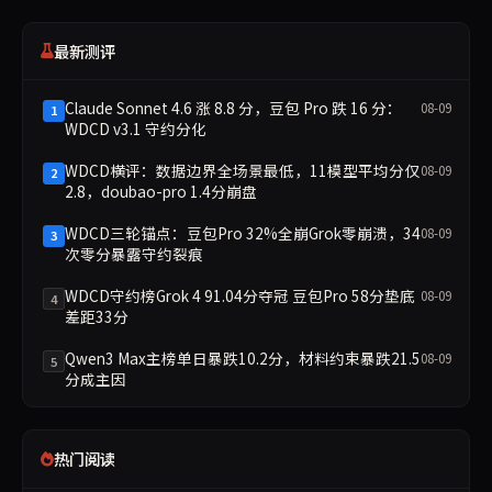
最新测评
Claude Sonnet 4.6 涨 8.8 分，豆包 Pro 跌 16 分：
08-09
1
WDCD v3.1 守约分化
WDCD横评：数据边界全场景最低，11模型平均分仅
08-09
2
2.8，doubao-pro 1.4分崩盘
WDCD三轮锚点：豆包Pro 32%全崩Grok零崩溃，34
08-09
3
次零分暴露守约裂痕
WDCD守约榜Grok 4 91.04分夺冠 豆包Pro 58分垫底
08-09
4
差距33分
Qwen3 Max主榜单日暴跌10.2分，材料约束暴跌21.5
08-09
5
分成主因
热门阅读