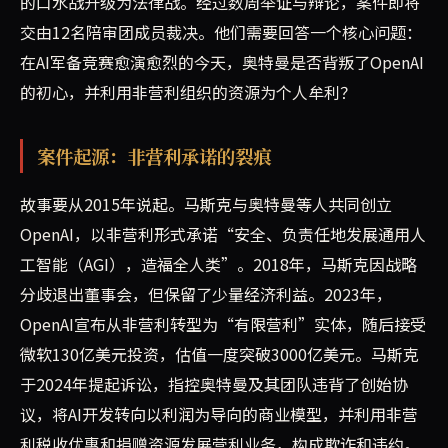
的口水战升级为法律战。经过数周举证与辩论，案件即将
交由12名陪审团成员裁决。他们需要回答一个核心问题：
在AI军备竞赛愈演愈烈的今天，奥特曼是否背叛了OpenAI
的初心，并利用非营利组织的资源为个人牟利？
案件起源：非营利承诺的裂痕
故事要从2015年说起。马斯克与奥特曼等人共同创立
OpenAI，以非营利形式承诺“安全、负责任地发展通用人
工智能（AGI），造福全人类”。2018年，马斯克因战略
分歧退出董事会，但保留了少量经济利益。2023年，
OpenAI宣布从非营利转型为“有限营利”实体，随后接受
微软130亿美元投资，估值一度突破3000亿美元。马斯克
于2024年提起诉讼，指控奥特曼及其团队违背了创始协
议，将AI开发转向以利润为导向的商业模型，并利用非营
利税收优惠和捐赠资源发展营利业务，构成欺诈和违约。