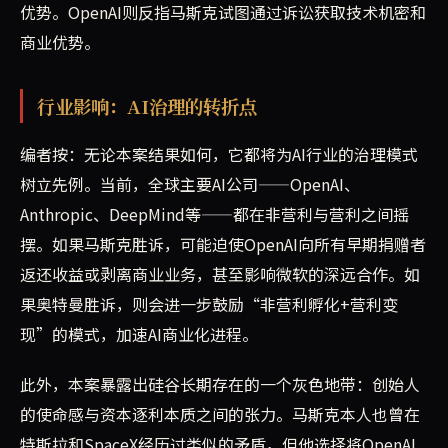
优势。OpenAI则反指马斯克试图通过诉讼获取技术机密和
商业优势。
行业影响：AI治理的转折点
编者按：无论本案结果如何，它都将为AI行业的治理模式
树立先例。当前，全球主要AI公司——OpenAI、
Anthropic、DeepMind等——都在非营利与营利之间摇
摆。如果马斯克胜诉，可能迫使OpenAI向所有早期捐赠者
返还收益或剥离商业业务，甚至影响微软的深远合作。如
果奥特曼胜诉，则会进一步鼓励“非营利孵化+营利变
现”的模式，加速AI商业化进程。
此外，本案暴露出硅谷长期存在的一个灰色地带：创始人
的使命感与资本逐利本质之间的张力。马斯克本人也曾在
特斯拉和SpaceX经历过类似的矛盾，但他选择将OpenAI