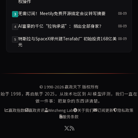
权操作
无需订阅！Meetily免费开源搞定会议转写摘要
08-09
3
AI富豪的千亿“拉钩承诺”：捐出全部身家？
08-09
4
特斯拉与SpaceX得州建Terafab厂 初始投资168亿美
08-09
5
元
© 1998-2026
赢政天下
版权所有
始于 1998，再启航于 2025。从技术社区到 AI 模型评测，我们一直在
做一件事：把复杂的东西讲清楚。
赢政指数
赢政资讯
Winzheng Lab
关于我们
订阅更新
隐私政策
服务条款