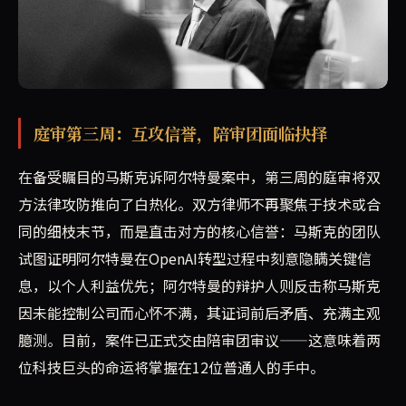
马斯克与阿尔特曼的庭审进入第三周，双方在法庭上就彼此的
庭审第三周：互攻信誉，陪审团面临抉择
在备受瞩目的马斯克诉阿尔特曼案中，第三周的庭审将双
方法律攻防推向了白热化。双方律师不再聚焦于技术或合
同的细枝末节，而是直击对方的核心信誉：马斯克的团队
试图证明阿尔特曼在OpenAI转型过程中刻意隐瞒关键信
息，以个人利益优先；阿尔特曼的辩护人则反击称马斯克
因未能控制公司而心怀不满，其证词前后矛盾、充满主观
臆测。目前，案件已正式交由陪审团审议——这意味着两
位科技巨头的命运将掌握在12位普通人的手中。