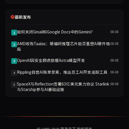
最新发布
如何关闭Gmail和Google Docs中的Gemini？
08-08
1
AMD收购Taalas：硬编码推理芯片能否重塑AI硬件格
08-08
2
局
OpenAI因安全顾虑放缓Astra模型开发
08-08
3
Rippling自尝AI账单苦果，推出员工AI开支追踪工具
08-08
4
SpaceX与Reflection签署63亿美元算力协议 Starlink
08-08
5
与Starship参与AI基础设施
© 1998-2026
赢政天下
版权所有