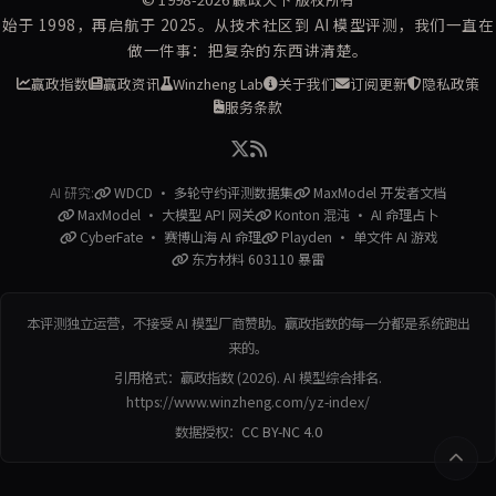
始于 1998，再启航于 2025。从技术社区到 AI 模型评测，我们一直在
做一件事：把复杂的东西讲清楚。
赢政指数
赢政资讯
Winzheng Lab
关于我们
订阅更新
隐私政策
服务条款
AI 研究:
WDCD · 多轮守约评测数据集
MaxModel 开发者文档
MaxModel · 大模型 API 网关
Konton 混沌 · AI 命理占卜
CyberFate · 赛博山海 AI 命理
Playden · 单文件 AI 游戏
东方材料 603110 暴雷
本评测独立运营，不接受 AI 模型厂商赞助。赢政指数的每一分都是系统跑出
来的。
引用格式：赢政指数 (2026). AI 模型综合排名.
https://www.winzheng.com/yz-index/
数据授权：
CC BY-NC 4.0