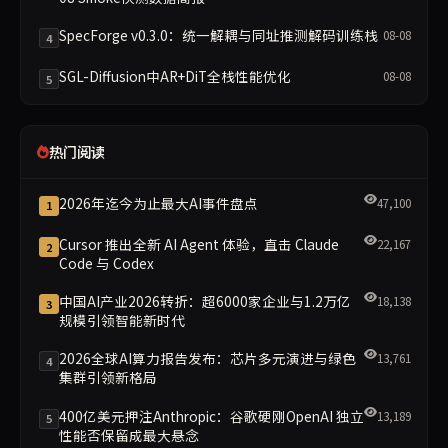
SpecForge v0.3.0：统一解耦与同址推测解码训练栈
08-08
4
SGL-Diffusion中AR+DiT全栈性能优化
08-08
5
热门阅读
2026年迄今为止最大AI事件盘点
47,100
1
Cursor 推出全新 AI Agent 体验，直击 Claude
22,167
2
Code 与 Codex
中国AI产业2026转折：超6000家企业与1.2万亿
18,138
3
规模引领智能新时代
2026全球AI算力报告发布：芯片多元演进与绿色
13,761
4
集群引领新格局
400亿美元押注Anthropic：谷歌硬刚OpenAI 独立
13,189
5
性能否保留成最大悬念