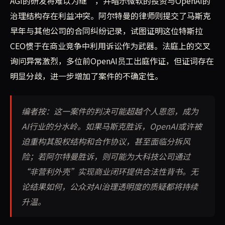
AGI的研发将难以为继”，并暗示微软的投资与OpenAI的
治理结构存在利益冲突。阿尔特曼的律师则提交了马斯克
早年与其他公司的合同纠纷记录，试图证明这位特斯拉
CEO惯于在商业竞争中利用诉讼作为武器。法庭上的交叉
询问异常激烈，多位前OpenAI员工出庭作证，但证词存在
明显分歧，进一步增加了案件的不确定性。
编者按：这一案件的判决可能超越个人恩怨，成为
AI行业的分水岭。如果马斯克胜诉，OpenAI或许被
迫重构其股权结构和合作协议，甚至面临分拆风
险；若阿尔特曼胜诉，则可能为大科技公司通过
“非营利外壳”实现商业闭环提供合法性背书。无
论结果如何，公众对AI治理透明度的质疑都将持续
升温。