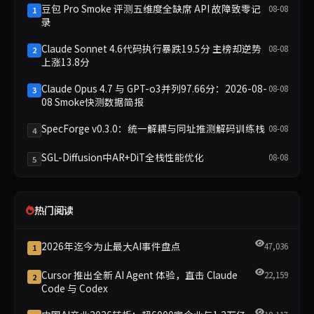
豆包 Pro Smoke 评测五维度全缺席 API 故障致零记
08-08
1
录
Claude Sonnet 4.6代码执行暴跌19.5分 主榜却逆势
08-08
2
上涨13.8分
Claude Opus 4.7 与 GPT-o3并列97.66分：2026-08-
08-08
3
08 Smoke快测数据简报
SpecForge v0.3.0：统一解耦与同址推测解码训练栈
08-08
4
SGL-Diffusion中AR+DiT全栈性能优化
08-08
5
热门阅读
2026年迄今为止最大AI事件盘点
47,036
1
Cursor 推出全新 AI Agent 体验，直击 Claude
22,159
2
Code 与 Codex