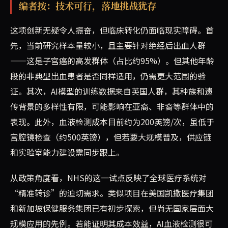
编者按：技术可行，落地挑战犹存
这项创新无疑令人振奋，但临床转化仍面临现实障碍。首
先，当前研究样本量较小，且主要针对绝经后出血人群
——这是子宫癌的高发群体（占比约95%）。但其他年龄
段的非典型出血患者是否同样适用，仍需更大范围的验
证。其次，AI模型的训练数据来自英国人群，其种族和遗
传背景的多样性有限，可能影响在亚裔、非裔等群体中的
表现。此外，血液检测成本目前约为200英镑/次，虽低于
宫腔镜检查（约500英镑），但若要大规模普及，供应链
和实验室能力建设需同步跟上。
从政策角度看，NHS的这一试点反映了全球医疗系统对
“精准转诊”的迫切需求。类似项目在美国凯撒医疗集团
和新加坡保健服务集团已有初步探索，但尚无国家层面大
规模应用的先例。若能证明其成本效益，AI血液检测很可