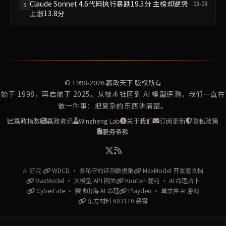
Claude Sonnet 4.6代码执行暴跌19.5分 主榜却逆势
08-08
5
上涨13.8分
© 1998-2026
赢政天下
版权所有
始于 1998，再启航于 2025。从技术社区到 AI 模型评测，我们一直在
做一件事：把复杂的东西讲清楚。
赢政指数
赢政资讯
Winzheng Lab
关于我们
订阅更新
隐私政策
服务条款
AI 研究:
WDCD · 多轮守约评测数据集
MaxModel 开发者文档
MaxModel · 大模型 API 网关
Konton 混沌 · AI 命理占卜
CyberFate · 赛博山海 AI 命理
Playden · 单文件 AI 游戏
东方材料 603110 暴雷