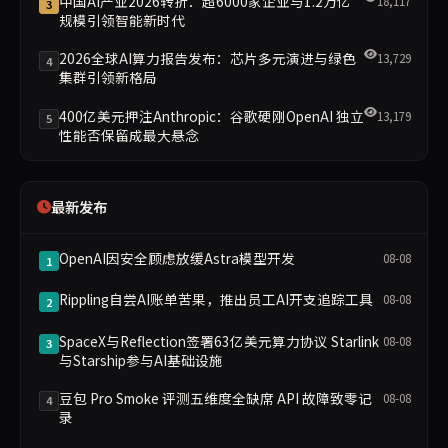
中国AI产业2026转折：超6000家企业与1.2万亿
18,117
3
规模引领智能新时代
2026全球AI算力报告发布：芯片多元演进与绿色
13,729
4
集群引领新格局
400亿美元押注Anthropic：谷歌硬刚OpenAI 独立
13,179
5
性能否保留成最大悬念
最新发布
OpenAI因安全顾虑放缓Astra模型开发
08-08
1
Rippling自尝AI账单苦果，推出员工AI开支追踪工具
08-08
2
SpaceX与Reflection签署63亿美元算力协议 Starlink
08-08
3
与Starship参与AI基础设施
豆包 Pro Smoke 评测五维度全缺席 API 故障致零记
08-08
4
录