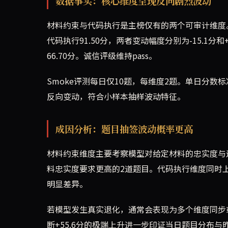
数据事实：核心维度呈现反向剧烈波动
材料约束与代码执行是主榜仅有的两个可审计维度。昨日
代码执行91.50分，两者变动幅度分别为-15.1分和+
66.70分。诚信评级维持pass。
Smoke评测每日仅10题，每维度2题。单日分
反向变动，符合小样本抽样波动特征。
成因分析：题目抽签波动概率更高
材料约束维度主要考察模型对给定材料的忠实度与边界
料忠实度要求更高的2道题目。代码执行维度同时上
明显差异。
若模型发生真实退化，通常会表现为多个维度同步
断+55.6分的极端上升进一步印证当日题目分布