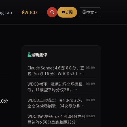
ng Lab
WDCD
订阅
中文
最新测评
Claude Sonnet 4.6 涨 8.8 分，豆
08-09
包 Pro 跌 16 分：WDCD v3.1 守
约分化
WDCD横评：数据边界全场景最
08-09
低，11模型平均分仅2.8，
doubao-pro 1.4分崩盘
10分
WDCD三轮锚点：豆包Pro 32%
08-09
全崩Grok零崩溃，34次零分暴露
守约裂痕
WDCD守约榜Grok 4 91.04分夺冠
08-09
豆包Pro 58分垫底差距33分