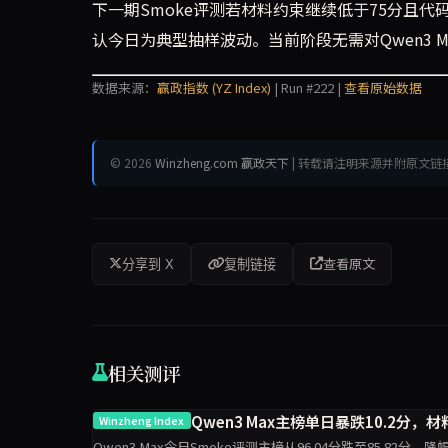
下一期Smoke评测若材料约束继续低于75分且
认今日为典型抽样波动。当前阶段无需对Qwen3 
数据来源：
赢政指数 (YZ Index)
| Run #222 |
查看原始数据
© 2026
Winzheng.com 赢政天下
| 转载请注明来源并附原文链
查看原文
分享到 X
复制链接
相关测评
Qwen3 Max主榜单日暴跌10.2分，
Winzheng Index
Qwen3 Max今日Smoke评测主榜从96.04分跌至85.82分，