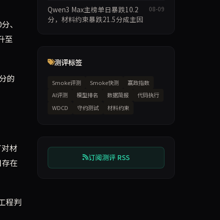
Qwen3 Max主榜单日暴跌10.2
08-09
分，材料约束暴跌21.5分成主因
0分、
分升至
测评标签
5分的
Smoke评测
Smoke快测
赢政指数
AI评测
模型排名
数据简报
代码执行
WDCD
守约测试
材料约束
了对材
订阅测评 RSS
日存在
工程判