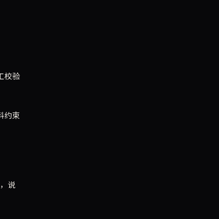
工校验
料约束
分，说