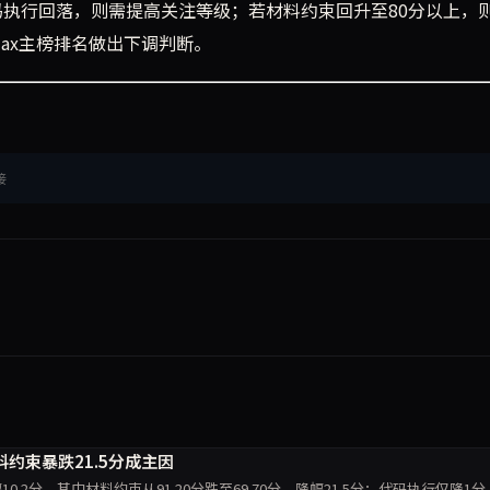
代码执行回落，则需提高关注等级；若材料约束回升至80分以上，
Max主榜排名做出下调判断。
接
材料约束暴跌21.5分成主因
降幅10.2分。其中材料约束从91.20分跌至69.70分，降幅21.5分；代码执行仅降1