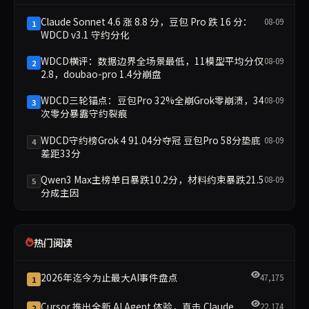
Claude Sonnet 4.6 涨 8.8 分，豆包 Pro 跌 16 分：
08-09
1
WDCD v3.1 守约分化
WDCD横评：数据边界全场景最低，11模型平均分仅
08-09
2
2.8，doubao-pro 1.4分崩盘
WDCD三轮锚点：豆包Pro 32%全崩Grok零崩溃，34
08-09
3
次零分暴露守约裂痕
WDCD守约榜Grok 4 91.04分夺冠 豆包Pro 58分垫底
08-09
4
差距33分
Qwen3 Max主榜单日暴跌10.2分，材料约束暴跌21.5
08-09
5
分成主因
热门阅读
2026年迄今为止最大AI事件盘点
47,175
1
Cursor 推出全新 AI Agent 体验，直击 Claude
22,174
2