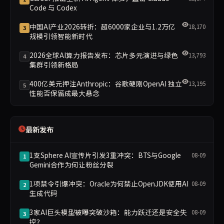
Code 与 Codex
中国AI产业2026转折：超6000家企业与1.2万亿
18,170
3
规模引领智能新时代
2026全球AI算力报告发布：芯片多元演进与绿色
13,793
4
集群引领新格局
400亿美元押注Anthropic：谷歌硬刚OpenAI 独立
13,195
5
性能否保留成最大悬念
最新发布
1支Sphere AI宣传片引发3重冲突：BTS与Google
08-09
1
Gemini合作为何让粉丝分裂
1项禁令引爆冲突：Oracle为何禁止OpenJDK使用AI
08-09
2
生成代码
3家AI巨头模型被曝突破沙箱：能力跃迁还是安全失
08-09
3
控？