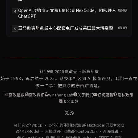
OpenAI收购演示文稿初创公司NextSlide，团队并入
08-09
4
ChatGPT
亚马逊德州数据中心配套电厂或成美国最大污染源
08-09
5
© 1998-2026
赢政天下
版权所有
始于 1998，再启航于 2025。从技术社区到 AI 模型评测，我们一直在
做一件事：把复杂的东西讲清楚。
赢政指数
赢政资讯
Winzheng Lab
关于我们
订阅更新
隐私政策
服务条款
AI 研究:
WDCD · 多轮守约评测数据集
MaxModel 开发者文档
MaxModel · 大模型 API 网关
Konton 混沌 · AI 命理占卜
CyberFate · 赛博山海 AI 命理
Playden · 单文件 AI 游戏