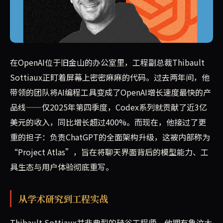
Thibault Sottiaux带领团队将AI编程打造成Op
在OpenAI位于旧金山的办公室里，工程副总裁Thibault
Sottiaux正盯着屏幕上密密麻麻的代码。过去两年间，他
带领的团队将AI编程工具变成了OpenAI增长速度最快的产
品线——仅2025年第四季度，Codex系列就贡献了近3亿
美元的收入，同比增长超过400%。而现在，他接过了更
重的担子：负责ChatGPT的全面架构升级，这被内部称为
“Project Atlas”，旨在将聊天界面背后的模型能力、工
具生态与用户体验彻底重写。
从学术研究到工程实战
Thibault Sottiaux并非典型的硅谷工程师。他拥有鲁汶大