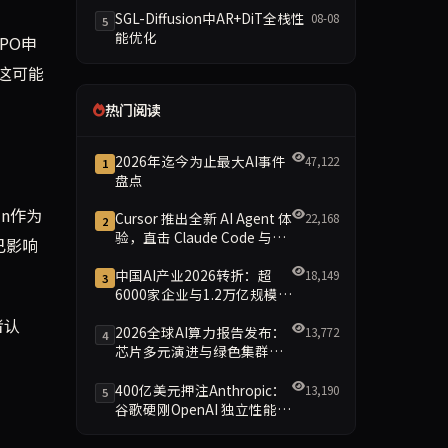
SGL-Diffusion中AR+DiT全栈性
08-08
5
能优化
PO申
这可能
热门阅读
2026年迄今为止最大AI事件
47,122
1
盘点
in作为
Cursor 推出全新 AI Agent 体
22,168
2
验，直击 Claude Code 与
已影响
Codex
中国AI产业2026转折：超
18,149
3
6000家企业与1.2万亿规模引
领智能新时代
者认
2026全球AI算力报告发布：
13,772
4
芯片多元演进与绿色集群引
领新格局
400亿美元押注Anthropic：
13,190
5
谷歌硬刚OpenAI 独立性能否
保留成最大悬念