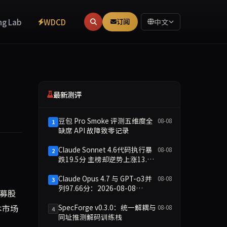
ng Lab
WDCD
订阅
中文
最新测评
豆包 Pro Smoke 评测五维度全
08-08
1
缺席 API 故障致零记录
Claude Sonnet 4.6代码执行暴
08-08
2
跌19.5分 主榜却逆势上涨13.8
议。本文从行业动态出发，客观分析OpenAI此举对科技资本市场
分
Claude Opus 4.7 与 GPT-o3并
08-08
3
列97.66分：2026-08-08
开募股
Smoke快测数据简报
SpecForge v0.3.0：统一解耦与
本市场
08-08
4
同址推测解码训练栈