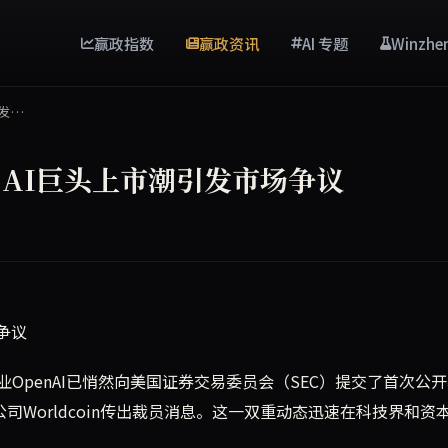
赢政指数
赢政资讯
AI 专题
Winzhe
引发…
请，AI巨头上市潮引发市场争议
关联眼部扫描公司传出裁员消息。AI巨头上市潮引发市场广泛关注与争
场争议
OpenAI已悄然向美国证券交易委员会（SEC）提交了首次公
司Worldcoin传出裁员消息。这一双重动态迅速在科技界和资