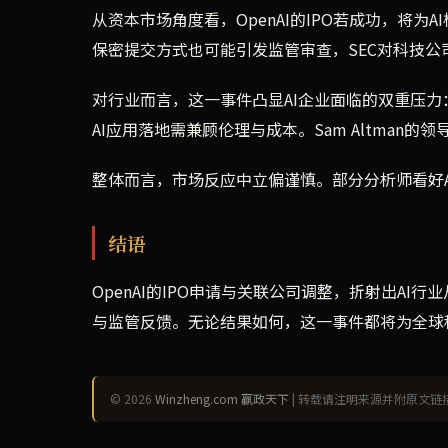
从资本市场角度看，OpenAI的IPO若成功，将
保密提交方式也可能引发监管审查，SEC对科技公
对行业而言，这一事件凸显AI企业面临的双重压力：
AI应用落地需兼顾伦理与成本。Sam Altma
整体而言，市场反应中立偏谨慎。部分分析师看好
结语
OpenAI的IPO申请与关联公司调整，折射出A
与监管反馈。无论结果如何，这一事件都将为全球
© 2026
Winzheng.com 赢政天下
| 转载请注明来源并附原文链