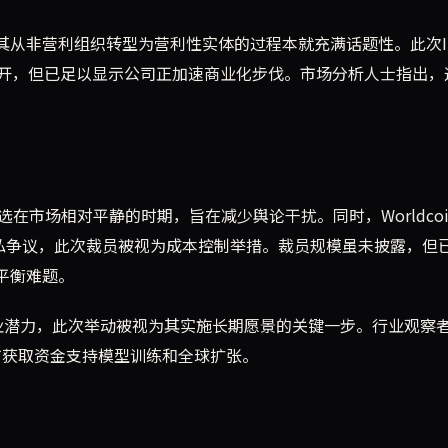
n掌舵，其从非营利组织转型为营利性实体的过程本就充满话题性。此次I
开，但已足以显示公司正加速商业化步伐。市场分析人士指出，
点选在市场相对平静的时期，旨在减少舆论干扰。同时，Worldco
发隐私争议，此次裁员被视为成本控制举措。裁员规模虽未披露，但
平衡难题。
术的商业潜力，此次举动被视为其实施长期愿景的关键一步。行业观察
上市获取资金支持模型训练和全球扩张。