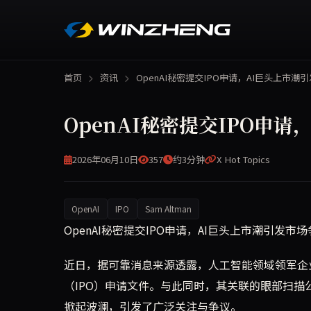
首页
资讯
OpenAI秘密提交IPO申请，AI巨头上市潮
OpenAI秘密提交IPO申
2026年06月10日
357
约3分钟
X Hot Topics
OpenAI
IPO
Sam Altman
OpenAI近日保密向美国提交IPO文件，同时其
OpenAI秘密提交IPO申请，AI巨头上市潮引发市
近日，据可靠消息来源透露，人工智能领域领军企业
（IPO）申请文件。与此同时，其关联的眼部扫描公
掀起波澜，引发了广泛关注与争议。