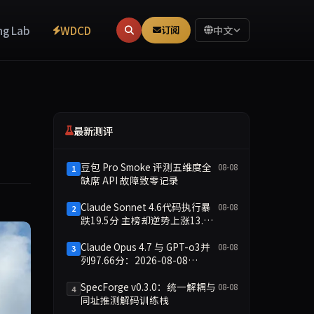
ng Lab
WDCD
订阅
中文
最新测评
豆包 Pro Smoke 评测五维度全
08-08
1
缺席 API 故障致零记录
Claude Sonnet 4.6代码执行暴
08-08
2
跌19.5分 主榜却逆势上涨13.8
分
Claude Opus 4.7 与 GPT-o3并
08-08
3
列97.66分：2026-08-08
Smoke快测数据简报
SpecForge v0.3.0：统一解耦与
08-08
4
同址推测解码训练栈