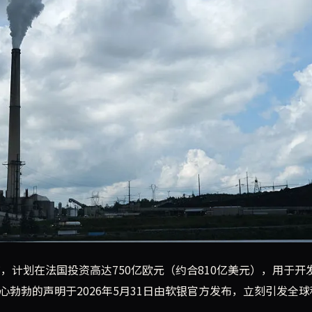
设并运营多达5吉瓦（GW）的新增数据中心容量。此举旨在响应
宣布，计划在法国投资高达750亿欧元（约合810亿美元），用于开
心勃勃的声明于2026年5月31日由软银官方发布，立刻引发全球