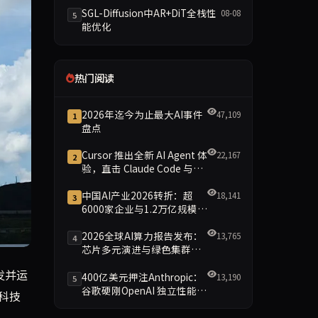
SGL-Diffusion中AR+DiT全栈性
08-08
5
能优化
热门阅读
2026年迄今为止最大AI事件
47,109
1
盘点
Cursor 推出全新 AI Agent 体
22,167
2
验，直击 Claude Code 与
Codex
中国AI产业2026转折：超
18,141
3
6000家企业与1.2万亿规模引
领智能新时代
2026全球AI算力报告发布：
13,765
4
芯片多元演进与绿色集群引
领新格局
欧洲日益增长的云计算和AI算力需求，同时巩固法国的数字基础
发并运
400亿美元押注Anthropic：
13,190
5
谷歌硬刚OpenAI 独立性能否
科技
保留成最大悬念