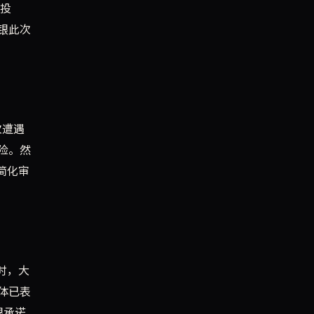
心投
银此次
次遭遇
险。然
简化审
时，大
体已表
银承诺