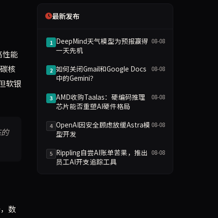
最新发布
DeepMind天气模型为预报赢得
08-08
1
一天先机
高性能
低碳核
如何关闭Gmail和Google Docs
08-08
2
中的Gemini？
但软银
AMD收购Taalas：硬编码推理
08-08
3
芯片能否重塑AI硬件格局
OpenAI因安全顾虑放缓Astra模
08-08
4
态的
型开发
Rippling自尝AI账单苦果，推出
08-08
5
员工AI开支追踪工具
据，数