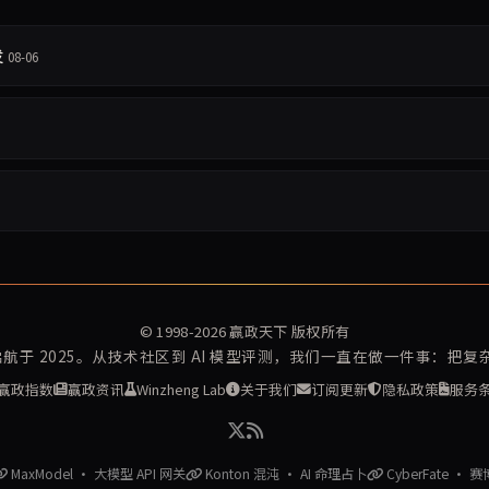
发
08-06
© 1998-2026
赢政天下
版权所有
再启航于 2025。从技术社区到 AI 模型评测，我们一直在做一件事：把
赢政指数
赢政资讯
Winzheng Lab
关于我们
订阅更新
隐私政策
服务
MaxModel · 大模型 API 网关
Konton 混沌 · AI 命理占卜
CyberFate · 