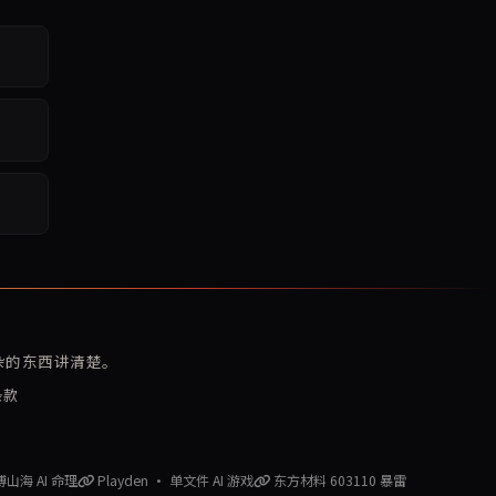
复杂的东西讲清楚。
条款
赛博山海 AI 命理
Playden · 单文件 AI 游戏
东方材料 603110 暴雷