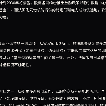
计到2030年将翻番。欧洲各国纷纷推出激励政策以吸引数据中
基金”，而法国则凭借核能提供的稳定低碳电力成为优选地。软
力度。
资业绩并非一帆风顺。从WeWork到Arm，软银愿景基金曾多
面临技术迭代（如量子计算、边缘计算）可能改变需求格局的风
银转型为“基础设施运营商”的关键一环。此外，法国政府已承诺
降低投资不确定性。
枢纽之一，吸引更多AI初创公司、云服务商及科研机构落户。同
链（如冷却设备、电力设备、光纤网络）的发展。不过，环保团
出力，如何确保“绿色”且不对电网造成冲击将是关键挑战。软