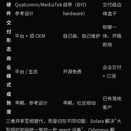
硬
Qualcomm/MediaTek
自带（BYO
交付级边
件
参考设计
hardware）
缘盒子
交
软硬一
付
平台 + 招 OEM
自己装、自己维护
体、开箱
形
即用
态
商
业
企业交付
平台 / 生态
开源免费
模
+ 订阅
式
成
已有落地
熟
早期，参考设计
早期，社区驱动
客户
度
三者并非互相替代，而是切在不同切面：Solara 解决"大
型组织如何统一管控一批 agent 设备"，Odysseus 解