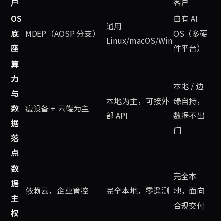
户
客户
OS
自有 AI
通用
底
MDEP（AOSP 分支）
OS（多硬
Linux/macOS/Win
座
件平台）
算
力
本地 / 边
与
本地为主，可接外
缘自持，
数
瘦设备 + 云端为主
部 API
数据不出
据
门
落
点
数
完全本
据
依赖云，企业管控
完全本地，零遥测
地，面向
主
合规交付
权