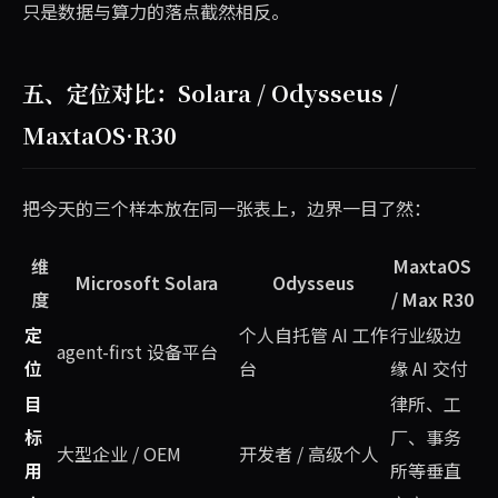
只是数据与算力的落点截然相反。
五、定位对比：Solara / Odysseus /
MaxtaOS·R30
把今天的三个样本放在同一张表上，边界一目了然：
维
MaxtaOS
Microsoft Solara
Odysseus
度
/ Max R30
定
个人自托管 AI 工作
行业级边
agent-first 设备平台
位
台
缘 AI 交付
目
律所、工
标
厂、事务
大型企业 / OEM
开发者 / 高级个人
用
所等垂直