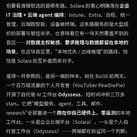
但要看清微软选的是哪条路。Solara 的重心明确落在
企业
IT 治理 + 云端 agent 编排
：Intune、Entra、合规、统一
管理，云端跑智能，设备做终端。这条路服务的是大型组
织的部署与管控诉求，也意味着它有一块天然覆盖不到的
盲区——
对数据主权敏感、要求推理与数据都留在本地的
场景
。在这块盲区里，"本地优先 / 边缘推理"的路线，恰
恰是 Solara 的互补面而非对手。
值得一并参照的，是另一端的样本。就在 Build 前两天，
一个百万级流量的个人开发者（YouTuber PewDiePie）
开源了自托管 AI 工作台
Odysseus
，短时间冲到三万多
stars。它把"模型服务、agent、工具、邮件、
research"全部塞进一个
跑在你自己硬件上、零遥测
的本地
工作台。一头是企业云端平台（Solara），一头是个人自
托管工作台（Odysseus）——两端都在验证同一个判断，