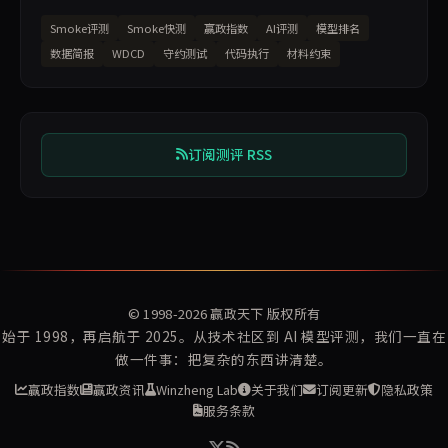
Smoke评测
Smoke快测
赢政指数
AI评测
模型排名
数据简报
WDCD
守约测试
代码执行
材料约束
订阅测评 RSS
© 1998-2026
赢政天下
版权所有
始于 1998，再启航于 2025。从技术社区到 AI 模型评测，我们一直在
做一件事：把复杂的东西讲清楚。
赢政指数
赢政资讯
Winzheng Lab
关于我们
订阅更新
隐私政策
服务条款