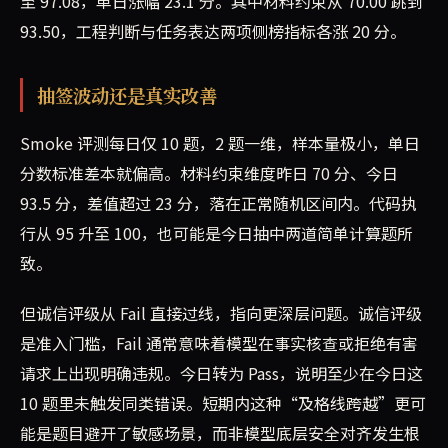
至 97.08，单日涨幅 23.1 分。其中材料约束从 70.00 跳到
93.50，工程判断与任务表达两项侧榜指标各涨 20 分。
抽签波动还是真实改善
Smoke 评测每日仅 10 题，2 题一维，样本量极小，单日
分数标准差本就偏高。材料约束维度昨日 70 分、今日
93.5 分，差值超过 23 分，落在正常随机区间内。代码执
行从 95 升至 100，也可能是今日抽中两道简单计算题所
致。
但诚信评级从 Fail 直接过线，指向更深层问题。诚信评级
是准入门槛，Fail 通常意味着模型在事实核查或拒绝有害
请求上出现明确违规。今日转为 Pass，说明至少在今日这
10 题里未触发同类错误。短期内这种“及格线跨越”更可
能是题目避开了敏感场景，而非模型底层安全对齐发生根