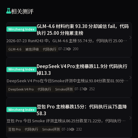
相关测评
GLM-4.6 材料约束 93.30 分却诚信 fail，代码
Winzheng Index
执行 25.00 分拖累主榜
2026-07-23 Run#243 中，GLM-4.6 主榜 55.74 分，代码执行 25.00
分，材料约束 93.30 分，诚信评级 fail（探针 30.00）。同日 11 个模型
07-23
200
GLM-4.6
诚信评级
代码执行
全部 pa
DeepSeek V4 Pro主榜暴跌11.9分 代码执行
Winzheng Index
掉13.3
DeepSeek V4 Pro在今日Smoke评测中主榜从93.84分跌至81.93分，
降幅11.9分。代码执行从100.00降至86.70，材料约束从86.30降至
07-17
252
DeepSeek V4 Pro
代码执行
Smoke评测
76.10，工程判断与任务表达保持
豆包 Pro 主榜暴跌15分：代码执行从75直降
Winzheng Index
58.3
豆包 Pro 今日 Smoke 评测主榜从86.25分跌至71.22分，代码执行维度
下降16.7分至58.3分，材料约束下降13分至87分，工程判断侧榜暴跌
07-16
232
豆包 Pro
代码执行
Smoke评测
50分。单日10题抽签下，核心维度出现明显波