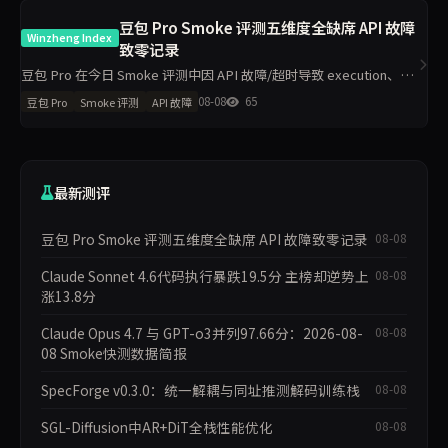
豆包 Pro Smoke 评测五维度全缺席 API 故障
Winzheng Index
致零记录
豆包 Pro 在今日 Smoke 评测中因 API 故障/超时导致 execution、
grounding、judgment、integrity、communication 五维度数据完全
08-08
65
豆包 Pro
Smoke 评测
API 故障
缺失，主榜得
最新测评
豆包 Pro Smoke 评测五维度全缺席 API 故障致零记录
08-08
Claude Sonnet 4.6代码执行暴跌19.5分 主榜却逆势上
08-08
涨13.8分
Claude Opus 4.7 与 GPT-o3并列97.66分：2026-08-
08-08
08 Smoke快测数据简报
SpecForge v0.3.0：统一解耦与同址推测解码训练栈
08-08
SGL-Diffusion中AR+DiT全栈性能优化
08-08