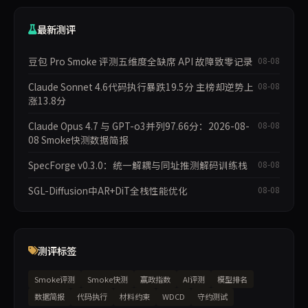
最新测评
豆包 Pro Smoke 评测五维度全缺席 API 故障致零记录
08-08
Claude Sonnet 4.6代码执行暴跌19.5分 主榜却逆势上
08-08
涨13.8分
Claude Opus 4.7 与 GPT-o3并列97.66分：2026-08-
08-08
08 Smoke快测数据简报
SpecForge v0.3.0：统一解耦与同址推测解码训练栈
08-08
SGL-Diffusion中AR+DiT全栈性能优化
08-08
测评标签
Smoke评测
Smoke快测
赢政指数
AI评测
模型排名
数据简报
代码执行
材料约束
WDCD
守约测试