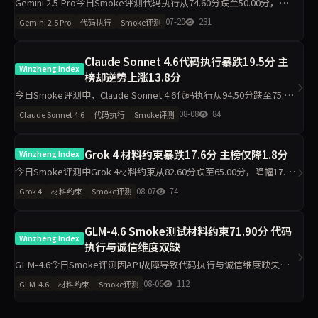
Gemini 2.5 Pro今日Smoke评测代码执行从74.60分跌至50.00分，材料
约束升至94.40分，主榜从76.49分降至69.98分。单日10题测试中，代
07-20
231
Gemini 2.5 Pro
代码执行
Smoke评测
码执行维度出现最大波动，需区分题
Claude Sonnet 4.6代码执行暴跌19.5分 主
Winzheng Index
榜却逆势上涨13.8分
今日Smoke评测中，Claude Sonnet 4.6代码执行从94.50分跌至75.00
分，材料约束从43.30分升至97.80分，主榜从71.46分升至85.26分。仅
08-08
84
Claude Sonnet 4.6
代码执行
Smoke评测
2题抽样导致的波动是主因，
Grok 4 材料约束暴跌17.6分 主榜仅降1.8分
Winzheng Index
今日Smoke评测中Grok 4材料约束从82.60分跌至65.00分，降幅17.6
分，主榜从82.99分微降至81.23分。代码执行反升11.2分至94.50分，
08-07
74
Grok 4
材料约束
Smoke评测
工程判断升至100分，诚信评级从pa
GLM-4.6 Smoke测试材料约束71.90分 代码
Winzheng Index
执行与诚信维度双缺
GLM-4.6今日Smoke评测因API故障导致代码执行与诚信维度缺失，
仅材料约束71.90分、工程判断63.90分、任务表达50.00分，主榜不参
08-06
112
GLM-4.6
材料约束
Smoke评测
与排名。单日10题测试波动属正常，但缺失维度指向接口