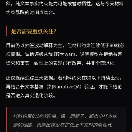
斜，纯文本事实约束能力可能被暂时牺牲。这与今天材料
约束暴跌的时间点吻合。
是否需要重点关注？
目前仍以抽签波动解释为主，但材料约束连续低于80就必
须警惕。诚信评级从fail转为warn，说明模型在拒绝有害
请求和事实一致性上的表现已有改善，并非全面退化。
建议连续追踪三天数据。若材料约束在80以下持续出现，
再结合长文本基准（如NarrativeQA）验证，才能下结论
是否进入真实退化阶段。
材料约束的14分跌幅，像一面镜子，照出小样本快
测的残酷，也照出模型在扩张上下文时的隐性代