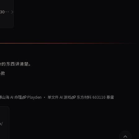
30
复杂的东西讲清楚。
条款
赛博山海 AI 命理
Playden · 单文件 AI 游戏
东方材料 603110 暴雷
x/