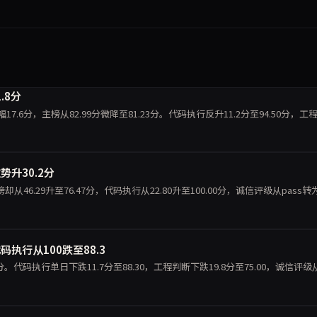
.8分
降幅17.6分，主榜从82.99分微降至81.23分。代码执行反升11.2分至94.50分，工
势升30.2分
榜却从46.29升至76.47分，代码执行从22.80升至100.00分，诚信评级从pass转
代码执行从100跌至88.3
.3分。代码执行单日下跌11.7分至88.30，工程判断下跌19.8分至75.00，诚信评级从