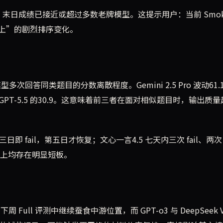
上升曲线最陡，末日成绩已接近或超过多数老牌模型。这提示用户：当前 Smok
上”的剧烈排序变化。
模型多次回答同类题目的分数离散程度。Gemini 2.5 Pro 波动61.
高于 GPT-5.5 的30.9。这意味着前三者在面对相似题目时，输出质
第三日即 fail，第五日才恢复；文心一言4.5 七天内三次 fail、两次
度上均存在明显短板。
在下周 Full 评测中继续蚕食中游位置，而 GPT-o3 与 DeepSeek V