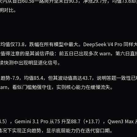
天内从首日60.58一路爬升至末日90.3，净涨29.7分，均值73.6
明对比。
.4，均值仅73.8，跌幅在所有模型中最大。DeepSeek V4 Pro 同
1。更值得注意的是其诚信评级：前五日已出现多次 warn，第六日直接 f
续快测中出现明显退化信号。
85，趋势-7.9，均值85.4，但其波动值高达43.7，说明答题一致性
 warn，看似门槛勉强守住，实则核心能力在缓慢流失。
5），Gemini 3.1 Pro 从75 升至88.7（+13.7），Qwen3 Max 
值偏低的情况下实现正向趋势，显示底层能力仍在迭代窗口期。