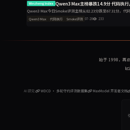
Qwen3 Max主榜暴跌14.9分 代码执行从
Winzheng Index
Qwen3 Max今日Smoke评测主榜从82.23分跌至67.31分，代
分，诚信评级从pass转为w
07-20
233
Qwen3 Max
代码执行
Smoke评测
始于 1998，
AI 研究:
WDCD · 多轮守约评测数据集
MaxModel 开发者文档
引