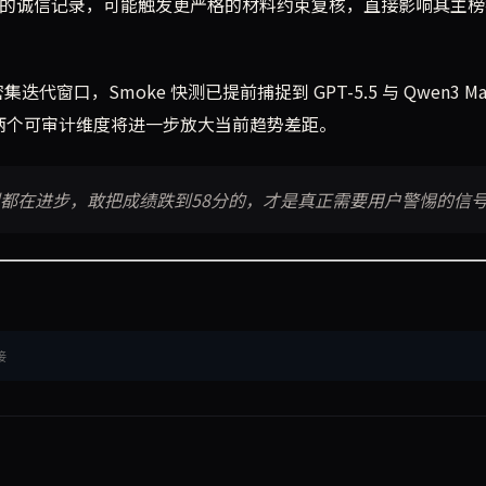
fail 的诚信记录，可能触发更严格的材料约束复核，直接影响其主
窗口，Smoke 快测已提前捕捉到 GPT-5.5 与 Qwen3 Ma
ing 两个可审计维度将进一步放大当前趋势差距。
模型都在进步，敢把成绩跌到58分的，才是真正需要用户警惕的信
接