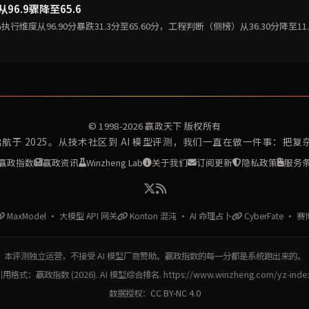
96.9骤降至65.6
码执行维度从96.90分暴跌31.3分至65.60分，工程判断（侧榜）从36.30分降至11.
© 1998-2026
赢政天下
版权所有
再启航于 2025。从技术社区到 AI 模型评测，我们一直在做一件事：把
赢政指数
赢政资讯
Winzheng Lab
关于我们
订阅更新
隐私政策
服务
MaxModel · 大模型 API 网关
Konton 混沌 · AI 命理占卜
CyberFate · 
本评测独立运营，不接受 AI 模型厂商赞助。赢政指数的每一分都是系统跑出来的。
用格式：赢政指数 (2026). AI 模型综合排名. https://www.winzheng.com/yz-inde
数据授权：
CC BY-NC 4.0