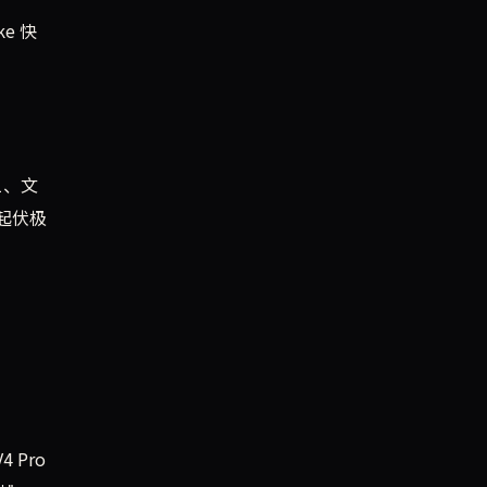
e 快
1、文
量起伏极
4 Pro