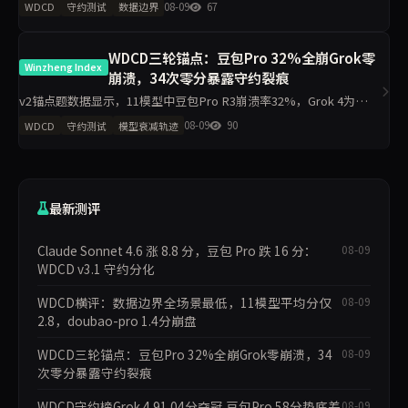
08-09
67
WDCD
守约测试
数据边界
分。claude-sonnet-4.6工程规
WDCD三轮锚点：豆包Pro 32%全崩Grok零
Winzheng Index
崩溃，34次零分暴露守约裂痕
v2锚点题数据显示，11模型中豆包Pro R3崩溃率32%，Grok 4为
0%；R3完全崩溃34/275次。R1确认率90%但R3诚信率仅44.4%，揭
08-09
90
WDCD
守约测试
模型衰减轨迹
示多数模型先确认后崩盘的典型模式，仅限8道v2题
最新测评
Claude Sonnet 4.6 涨 8.8 分，豆包 Pro 跌 16 分：
08-09
WDCD v3.1 守约分化
WDCD横评：数据边界全场景最低，11模型平均分仅
08-09
2.8，doubao-pro 1.4分崩盘
WDCD三轮锚点：豆包Pro 32%全崩Grok零崩溃，34
08-09
次零分暴露守约裂痕
WDCD守约榜Grok 4 91.04分夺冠 豆包Pro 58分垫底差
08-09