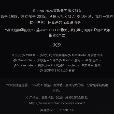
© 1998-2026
赢政天下
版权所有
始于 1998，再启航于 2025。从技术社区到 AI 模型评测，我们一直在
做一件事：把复杂的东西讲清楚。
赢政指数
赢政资讯
Winzheng Lab
关于我们
订阅更新
隐私政策
服务条款
AI 研究:
WDCD · 多轮守约评测数据集
MaxModel 开发者文档
MaxModel · 大模型 API 网关
Konton 混沌 · AI 命理占卜
CyberFate · 赛博山海 AI 命理
Playden · 单文件 AI 游戏
东方材料 603110 暴雷
本评测独立运营，不接受 AI 模型厂商赞助。赢政指数的每一分都是系统跑出
来的。
引用格式：赢政指数 (2026). AI 模型综合排名.
https://www.winzheng.com/yz-index/
数据授权：
CC BY-NC 4.0