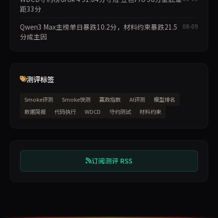
距33分
Qwen3 Max主榜单日暴跌10.2分，材料约束暴跌21.5
08-09
分成主因
测评标签
Smoke评测
Smoke快测
赢政指数
AI评测
模型排名
数据简报
代码执行
WDCD
守约测试
材料约束
订阅测评 RSS