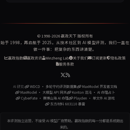
© 1998-2026
赢政天下
版权所有
始于 1998，再启航于 2025。从技术社区到 AI 模型评测，我们一直在
做一件事：把复杂的东西讲清楚。
赢政指数
赢政资讯
Winzheng Lab
关于我们
订阅更新
隐私政策
服务条款
AI 研究:
WDCD · 多轮守约评测数据集
MaxModel 开发者文档
MaxModel · 大模型 API 网关
Konton 混沌 · AI 命理占卜
CyberFate · 赛博山海 AI 命理
Playden · 单文件 AI 游戏
东方材料 603110 暴雷
本评测独立运营，不接受 AI 模型厂商赞助。赢政指数的每一分都是系统跑出
来的。