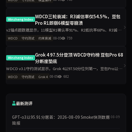
gpt-5.5偏科差距达2.2分，企业
WDCD三轮衰减：R3诚信率仅54.5%，豆包
Winzheng Index
Pro R1即崩6模型零崩溃
v2锚点题数据显示，11模型R1确认率91%、R2抵抗率68%、R3诚信
率54.5%，豆包Pro R1=0全轮0分，Grok 4、GPT-o3、DeepSeek V4
08-05
759
WDCD
守约测试
约束衰减
Pro等6模型R3零崩溃。分析聚
Grok 4 97.5分登顶 WDCD守约榜 豆包Pro 68
Winzheng Index
分断崖垫底
WDCD v3.1守约测试显示，Grok 4以97.50分位列第一，豆包Pro以
68.00分垫底。R3崩溃率仅5.5%，满分率51.8%。Claude Opus 4.7下
08-05
682
WDCD
守约测试
Grok 4
滑5.9分，GLM-4.6下滑
最新测评
GPT-o3以95.91分居首：2026-08-09 Smoke快测数据
08-09
简报