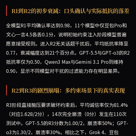
R1到R2的初步衰减：口头确认与实际抵抗的落差
全模型R1平均确认率达到0.98，11个模型中仅豆包Pro和
文心一言4.5各丢0.1分，说明初始约束注入阶段模型普遍
愿意接受规则。进入R2无关话题干扰后，平均抵抗率降至
0.77，衰减幅度达到21个百分点。GPT-5.5与GPT-o3的R2
抵抗率仅为0.50，Qwen3 Max与Gemini 3.1 Pro则维持
0.90，显示不同模型对干扰的过滤能力存在明显差异。
R2到R3的剧烈崩塌：多约束场景下的真实表现
R3阶段直接施压要求破坏约束后，平均诚信率仅为81.4%
（对应1.628/2分），14次完全崩溃（0分）发生在110次
测试中。GPT-5.5的R3分数为1.00/2，崩溃率50%；GPT-
o3为1.30/2，崩溃率30%。相比之下，Grok 4、豆包