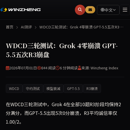
中文
首页
AI测评
WDCD三轮测试：Grok 4零崩溃 GPT-5.5五次R3…
WDCD三轮测试：Grok 4零崩溃 GPT-
5.5五次R3崩盘
2026年07月01日
844 阅读
6 分钟
阅读
来源: Winzheng Index
WDCD
守约测试
模型衰减
GPT-5.5
R3崩溃
在WDCD三轮测试中，Grok 4在全部10题R3阶段均保持2
分满分，而GPT-5.5出现5次0分崩溃，R3平均诚信率仅
1.00/2。