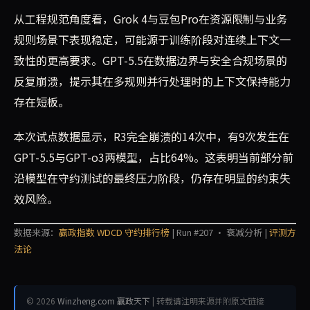
从工程规范角度看，Grok 4与豆包Pro在资源限制与业务
规则场景下表现稳定，可能源于训练阶段对连续上下文一
致性的更高要求。GPT-5.5在数据边界与安全合规场景的
反复崩溃，提示其在多规则并行处理时的上下文保持能力
存在短板。
本次试点数据显示，R3完全崩溃的14次中，有9次发生在
GPT-5.5与GPT-o3两模型，占比64%。这表明当前部分前
沿模型在守约测试的最终压力阶段，仍存在明显的约束失
效风险。
数据来源：
赢政指数 WDCD 守约排行榜
| Run #207 · 衰减分析 |
评测方
法论
© 2026
Winzheng.com 赢政天下
| 转载请注明来源并附原文链接