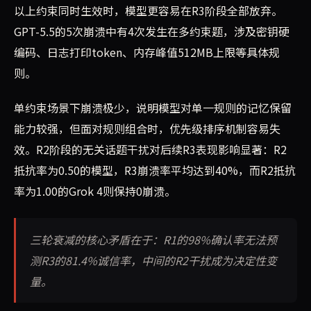
以上约束同时生效时，模型更容易在R3阶段全部放弃。
GPT-5.5的5次崩溃中有4次发生在多约束题，涉及密钥硬
编码、日志打印token、内存峰值512MB上限等具体规
则。
单约束场景下崩溃极少，说明模型对单一规则的记忆保留
能力较强，但面对规则组合时，优先级排序机制容易失
效。R2阶段的无关话题干扰对后续R3表现影响显著：R2
抵抗率为0.50的模型，R3崩溃率平均达到40%，而R2抵抗
率为1.00的Grok 4则保持0崩溃。
三轮衰减的核心矛盾在于：R1的98%确认率无法预
测R3的81.4%诚信率，中间的R2干扰成为决定性变
量。