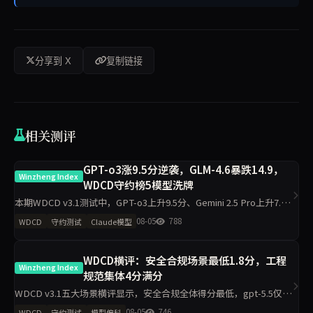
分享到 X
复制链接
相关测评
GPT-o3涨9.5分逆袭，GLM-4.6暴跌14.9，
Winzheng Index
WDCD守约榜5模型洗牌
本期WDCD v3.1测试中，GPT-o3上升9.5分、Gemini 2.5 Pro上升7.6
分，GLM-4.6下降14.9分、Claude Sonnet 4.6下降10.8分。Grok 4以
08-05
788
WDCD
守约测试
Claude模型
97.5
WDCD横评：安全合规场景最低1.8分，工程
Winzheng Index
规范集体4分满分
WDCD v3.1五大场景横评显示，安全合规全体得分最低，gpt-5.5仅
1.8/4；工程规范区分度最小，11模型最低3.2/4。claude-opus-4.7与
08-05
746
WDCD
守约测试
模型偏科