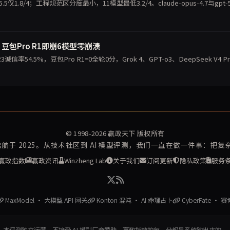
.8/4；工程规范区分度最小，11模型最低3.2/4。claude-opus-4.7与gpt-5
豆包Pro R1即崩6模型零崩溃
4.5%，豆包Pro R1=0全轮0分，Grok 4、GPT-o3、DeepSeek V4 Pr
© 1998-2026
赢政天下
版权所有
再启航于 2025。从技术社区到 AI 模型评测，我们一直在做一件事：把
赢政指数
赢政资讯
Winzheng Lab
关于我们
订阅更新
隐私政策
服务
MaxModel · 大模型 API 网关
Konton 混沌 · AI 命理占卜
CyberFate · 