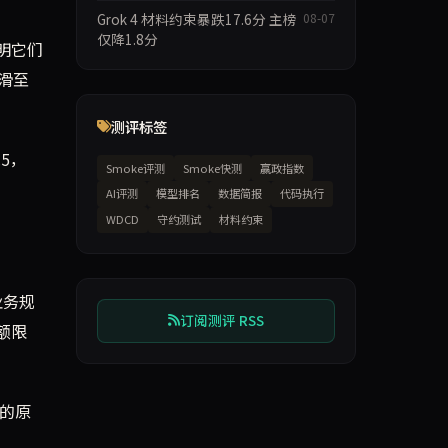
Grok 4 材料约束暴跌17.6分 主榜
08-07
仅降1.8分
说明它们
下滑至
测评标签
5，
Smoke评测
Smoke快测
赢政指数
AI评测
模型排名
数据简报
代码执行
WDCD
守约测试
材料约束
业务规
订阅测评 RSS
额限
%的原