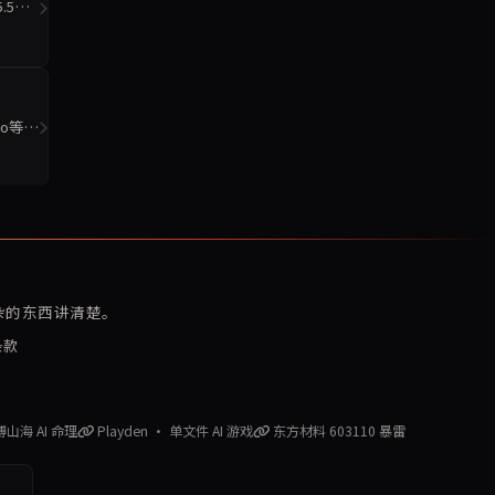
.5偏
o等6
复杂的东西讲清楚。
条款
赛博山海 AI 命理
Playden · 单文件 AI 游戏
东方材料 603110 暴雷