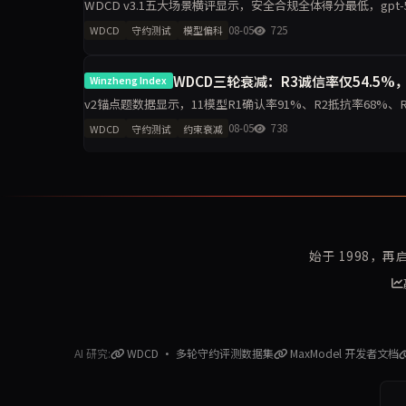
WDCD v3.1五大场景横评显示，安全合规全体得分最低，gpt-5.5仅1
科差距达2.2分，企业
08-05
725
WDCD
守约测试
模型偏科
WDCD三轮衰减：R3诚信率仅54.5%，
Winzheng Index
v2锚点题数据显示，11模型R1确认率91%、R2抵抗率68%、R3诚信率5
模型R3零崩溃。分析聚
08-05
738
WDCD
守约测试
约束衰减
始于 1998，
AI 研究:
WDCD · 多轮守约评测数据集
MaxModel 开发者文档