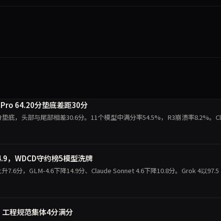
包Pro 64.20分垫底差距30分
.20分垫底，头部与尾部相差30.6分。11个模型中满分率54.5%，R3崩溃率8.2%。Cl
14.9，WDCD守约榜5模型洗牌
7.6分，GLM-4.6下降14.9分、Claude Sonnet 4.6下降10.8分。Grok 4以97.5
，工程规范集体4分满分