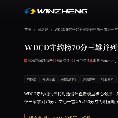
首页
AI测评
WDCD守约榜70分三雄并列第一 文心一言
WDCD守约榜70分三雄并列
2026年06月03日
698 阅读
4 分钟
阅读
来源: Winzheng 
WDCD
守约测试
AI模型排行
约束遵守
行业分析
WDCD守约测试三轮对话设计直击模型核心弱点：
仅三家拿到70分，文心一言4.5以50分成为明显断