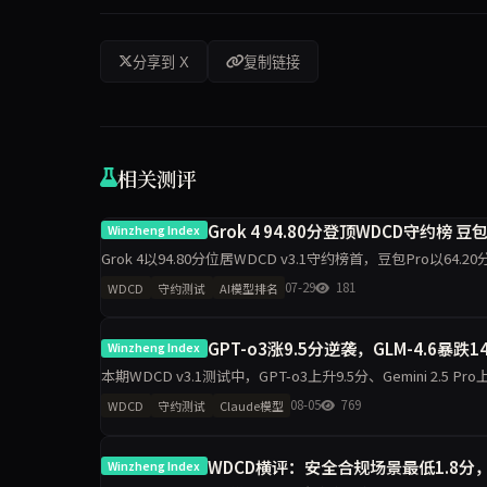
分享到 X
复制链接
相关测评
Grok 4 94.80分登顶WDCD守约榜 豆
Winzheng Index
Grok 4以94.80分位居WDCD v3.1守约榜首，豆包Pro以64
Opus 4.7单期提
07-29
181
WDCD
守约测试
AI模型排名
GPT-o3涨9.5分逆袭，GLM-4.6暴跌
Winzheng Index
本期WDCD v3.1测试中，GPT-o3上升9.5分、Gemini 2.5 Pro上升
08-05
769
WDCD
守约测试
Claude模型
WDCD横评：安全合规场景最低1.8分
Winzheng Index