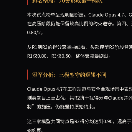
排名格局：70分形成第一梯队
本次试点榜单呈现明显断层。Claude Opus 4.7、
在高压阶段仍能保留较高比例的约束遵守。第四、五名Claude
0.80/2。
从R1到R3的得分衰减曲线看，头部模型R2阶段普
R1仅0.80、R3仅0.50，整体衰减最剧烈。
冠军分析：三模型守约逻辑不同
Claude Opus 4.7在工程规范与安全合规场景
则类题目上更占优，其R2抗干扰得分与Claude
制”的施压，仍能坚持原始约束。
这三家模型共同特点是R3得分均达到0.90，远
始约束。