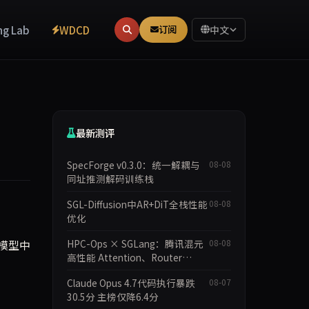
ng Lab
WDCD
订阅
中文
最新测评
SpecForge v0.3.0：统一解耦与
08-08
同址推测解码训练栈
SGL-Diffusion中AR+DiT全栈性能
08-08
优化
模型中
HPC-Ops × SGLang：腾讯混元
08-08
高性能 Attention、Router
GEMM 与 MoE 内核
Claude Opus 4.7代码执行暴跌
08-07
30.5分 主榜仅降6.4分