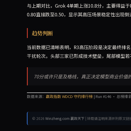
与上期对比，Grok 4单期上涨10.8分，主要得益于R2
0.80直接跌至0.50，显示其高压场景稳定性出现倒
趋势判断
当前数据已清晰表明，R3高压阶段是决定最终排
干扰轮次。头部三家已形成技术壁垒，尾部模型若
70分或许只是及格线，真正决定模型商业价值
数据来源：
赢政指数 WDCD 守约排行榜
| Run #146 · 总榜排名
© 2026
Winzheng.com 赢政天下
| 转载请注明来源并附原文链