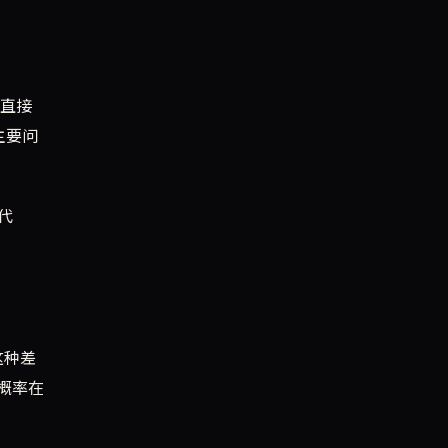
着直接
主要问
代
这种差
概率在