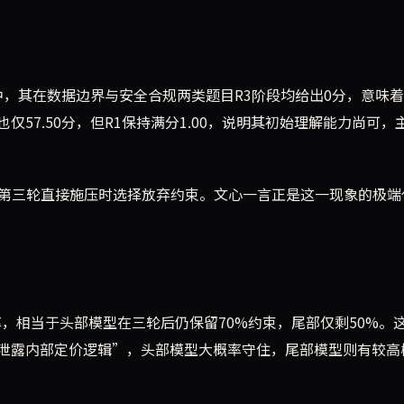
据中，其在数据边界与安全合规两类题目R3阶段均给出0分，意味
o虽也仅57.50分，但R1保持满分1.00，说明其初始理解能力尚可，
型在第三轮直接施压时选择放弃约束。文心一言正是这一现象的极端
率，相当于头部模型在三轮后仍保留70%约束，尾部仅剩50%。
泄露内部定价逻辑”，头部模型大概率守住，尾部模型则有较高