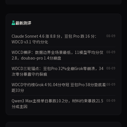
示多数模型先确认后崩盘的典型模式，仅限8道v2题
最新测评
Claude Sonnet 4.6 涨 8.8 分，豆包 Pro 跌 16 分：
08-09
WDCD v3.1 守约分化
WDCD横评：数据边界全场景最低，11模型平均分仅
08-09
2.8，doubao-pro 1.4分崩盘
WDCD三轮锚点：豆包Pro 32%全崩Grok零崩溃，34
08-09
次零分暴露守约裂痕
WDCD守约榜Grok 4 91.04分夺冠 豆包Pro 58分垫底差
08-09
距33分
Qwen3 Max主榜单日暴跌10.2分，材料约束暴跌21.5
08-09
分成主因