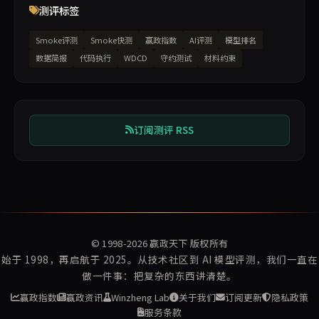
测评标签
Smoke评测
Smoke快测
赢政指数
AI评测
模型排名
数据简报
代码执行
WDCD
守约测试
材料约束
订阅测评 RSS
© 1998-2026
赢政天下
版权所有
始于 1998，再启航于 2025。从技术社区到 AI 模型评测，我们一直在
做一件事：把复杂的东西讲清楚。
赢政指数
赢政资讯
Winzheng Lab
关于我们
订阅更新
隐私政策
服务条款