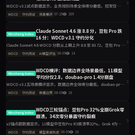
WDCD v3.1试点数据显示，业务规则场景全体得分最低，冠军仅
3.5/4，doubao-pro低至1.5/4；工程规范场景区分度最大，最高4/4与
07-29
309
WDCD
守约测试
场景横评
最低1/4相差3分。Claude-opus-4.7在
Claude Sonnet 4.6 涨 8.8 分，豆包 Pro 跌
Winzheng Index
16 分：WDCD v3.1 守约分化
Claude Sonnet 4.6 WDCD 分数从上期上升 8.8 至 83.72，豆包 Pro 下
降 16 分，GPT-5.5 上升 5 分。Grok 4 以 91.04 保持首位，v3.1 试点
08-09
14
WDCD
守约测试
AI模型评估
WDCD横评：数据边界全场景最低，11模型
Winzheng Index
平均分仅2.8，doubao-pro 1.4分崩盘
WDCD v3.1五场景横评显示，数据边界全体得分最低，doubao-pro
仅1.4/4垫底；业务规则区分度最大，deepseek-v4-pro拿下4/4满
08-09
16
WDCD
守约测试
数据边界
分。claude-sonnet-4.6工程规
WDCD三轮锚点：豆包Pro 32%全崩Grok零
Winzheng Index
崩溃，34次零分暴露守约裂痕
v2锚点题数据显示，11模型中豆包Pro R3崩溃率32%，Grok 4为
0%；R3完全崩溃34/275次。R1确认率90%但R3诚信率仅44.4%，揭
08-09
16
WDCD
守约测试
模型衰减轨迹