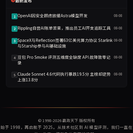
最新发布
OpenAI因安全顾虑放缓Astra模型开发
08-08
1
Rippling自尝AI账单苦果，推出员工AI开支追踪工具
08-08
2
SpaceX与Reflection签署63亿美元算力协议 Starlink
08-08
3
与Starship参与AI基础设施
豆包 Pro Smoke 评测五维度全缺席 API 故障致零记
08-08
4
录
Claude Sonnet 4.6代码执行暴跌19.5分 主榜却逆势
08-08
5
上涨13.8分
© 1998-2026
赢政天下
版权所有
始于 1998，再启航于 2025。从技术社区到 AI 模型评测，我们一直在