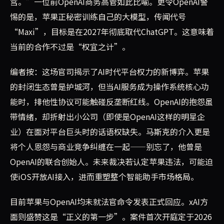
宫。”一位前OpenAI商务高管如此比喻。更令OpenAI警
惕的是，苹果正秘密训练自己的大模型，传闻代号
“Maxi”，目标是在2027年彻底取代ChatGPT。这意味着
当前的合作不过是“权宜之计”。
编者按：这场官司揭示了AI时代平台权力的新博弈。苹果
的封闭生态曾是护城河，但当AI服务成为操作系统核心功
能时，排他性协议可能触碰反垄断红线。OpenAI的抱怨虽
带情绪，却折射出小公司（即使是OpenAI这样的明星企
业）在面对平台巨头时的话语权缺失。马斯克的介入更是
将个人恩怨与商业竞争纠缠在一起——别忘了，他曾是
OpenAI的联合创始人。未来裁决若认定苹果违法，可能迫
使iOS开放AI接入，进而重塑整个智能助手市场格局。
目前苹果与OpenAI均未就法官命令发表正式回应。xAI方
面则盛赞这是“正义的第一步”。案件首次开庭定于2026