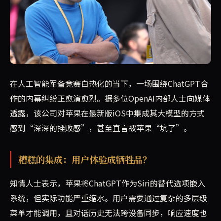
据内部人士透露，OpenAI对苹果在iOS系统中整合Cha
在人工智能军备竞赛白热化的当下，一场围绕ChatGPT合
作的内幕纠纷正愈演愈烈。据多位OpenAI内部人士向媒体
透露，该公司对苹果在最新版iOS中集成其大模型的方式
感到“深深的挫败感”，甚至直言被苹果“坑了”。
糟糕的集成：用户体验成牺牲品？
知情人士表示，苹果将ChatGPT作为Siri的替代选项嵌入
系统，但实际功能严重缩水。用户需要通过复杂的多层级
菜单才能调用，且对话历史无法跨设备同步，响应速度也