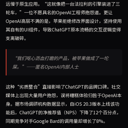
远慢于原生应用。“这就像把一台法拉利的引擎装进了三
轮车，”一位不愿具名的OpenAI工程师抱怨道。更让
OpenAI高层不满的是，苹果拒绝修改界面设计，坚持使用
其自有的UI组件，导致ChatGPT原本流畅的交互逻辑变得
支离破碎。
“我们呕心沥血打磨的产品，被苹果做成了一坨
屎。”——匿名OpenAI内部人士
这种“劣质整合”直接影响了ChatGPT的品牌口碑。社交
媒体上出现大量用户抱怨，误将糟糕体验归咎于OpenAI本
身。据市场调研机构数据显示，自iOS 20.3版本上线该功
能后，ChatGPT的净推荐值（NPS）下降了12个百分点，
同期竞争对手Google Bard的调用量却增长了8%。