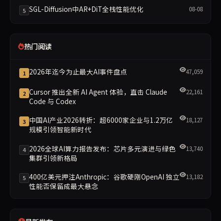
SGL-Diffusion中AR+DiT全栈性能优化
08-08
5
热门阅读
2026年迄今为止最大AI事件盘点
47,059
1
Cursor 推出全新 AI Agent 体验，直击 Claude
22,161
2
Code 与 Codex
中国AI产业2026转折：超6000家企业与1.2万亿
18,127
3
规模引领智能新时代
2026全球AI算力报告发布：芯片多元演进与绿色
13,740
4
集群引领新格局
400亿美元押注Anthropic：谷歌硬刚OpenAI 独立
13,182
5
性能否保留成最大悬念