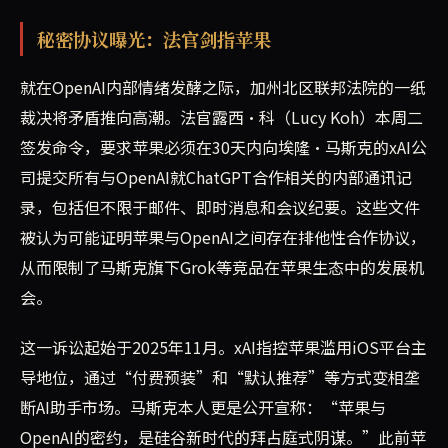
秘密协议曝光：法官剑指苹果
就在OpenAI内部情绪发酵之际，加州北区联邦法院的一纸
裁决将矛盾推向高潮。法官露西·科（Lucy Koh）本周二
签发命令，要求苹果必须在30天内向埃隆·马斯克的xAI公
司提交所有与OpenAI就ChatGPT合作相关的内部通讯记
录，包括但不限于邮件、即时消息和会议纪要。这些文件
被认为可能证明苹果与OpenAI之间存在排他性合作协议，
从而限制了马斯克旗下Grok等竞品在苹果生态中的发展机
会。
这一诉讼起始于2025年11月。xAI指控苹果滥用iOS平台主
导地位，通过“付费预装”和“默认推荐”等方式变相垄
断AI助手市场。马斯克本人更是公开宣称：“苹果与
OpenAI的密约，是硅谷新时代的拜占庭式阴谋。”此前苹