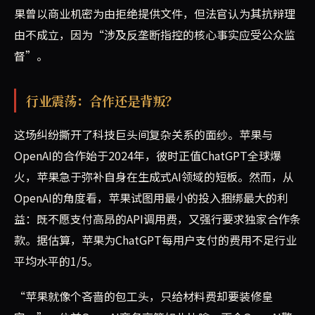
果曾以商业机密为由拒绝提供文件，但法官认为其抗辩理
由不成立，因为“涉及反垄断指控的核心事实应受公众监
督”。
行业震荡：合作还是背叛？
这场纠纷撕开了科技巨头间复杂关系的面纱。苹果与
OpenAI的合作始于2024年，彼时正值ChatGPT全球爆
火，苹果急于弥补自身在生成式AI领域的短板。然而，从
OpenAI的角度看，苹果试图用最小的投入捆绑最大的利
益：既不愿支付高昂的API调用费，又强行要求独家合作条
款。据估算，苹果为ChatGPT每用户支付的费用不足行业
平均水平的1/5。
“苹果就像个吝啬的包工头，只给材料费却要装修皇