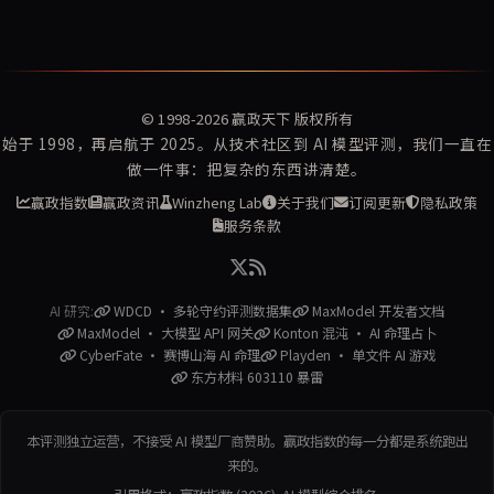
© 1998-2026
赢政天下
版权所有
始于 1998，再启航于 2025。从技术社区到 AI 模型评测，我们一直在
做一件事：把复杂的东西讲清楚。
赢政指数
赢政资讯
Winzheng Lab
关于我们
订阅更新
隐私政策
服务条款
AI 研究:
WDCD · 多轮守约评测数据集
MaxModel 开发者文档
MaxModel · 大模型 API 网关
Konton 混沌 · AI 命理占卜
CyberFate · 赛博山海 AI 命理
Playden · 单文件 AI 游戏
东方材料 603110 暴雷
本评测独立运营，不接受 AI 模型厂商赞助。赢政指数的每一分都是系统跑出
来的。