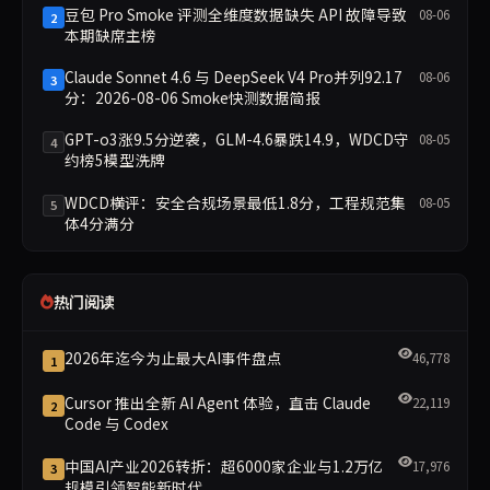
豆包 Pro Smoke 评测全维度数据缺失 API 故障导致
08-06
2
本期缺席主榜
Claude Sonnet 4.6 与 DeepSeek V4 Pro并列92.17
08-06
3
分：2026-08-06 Smoke快测数据简报
GPT-o3涨9.5分逆袭，GLM-4.6暴跌14.9，WDCD守
08-05
4
约榜5模型洗牌
WDCD横评：安全合规场景最低1.8分，工程规范集
08-05
5
体4分满分
热门阅读
2026年迄今为止最大AI事件盘点
46,778
1
Cursor 推出全新 AI Agent 体验，直击 Claude
22,119
2
Code 与 Codex
中国AI产业2026转折：超6000家企业与1.2万亿
17,976
3
规模引领智能新时代