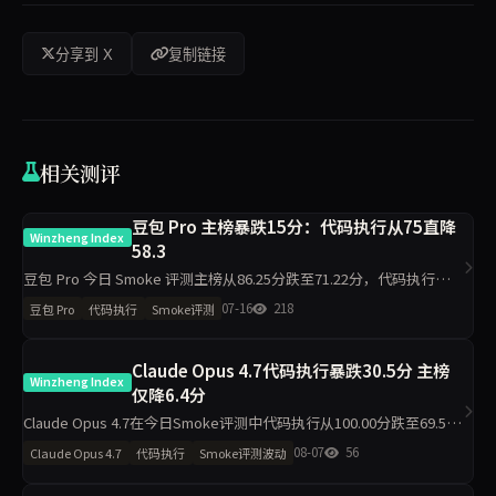
分享到 X
复制链接
相关测评
豆包 Pro 主榜暴跌15分：代码执行从75直降
Winzheng Index
58.3
豆包 Pro 今日 Smoke 评测主榜从86.25分跌至71.22分，代码执行维度
下降16.7分至58.3分，材料约束下降13分至87分，工程判断侧榜暴跌
07-16
218
豆包 Pro
代码执行
Smoke评测
50分。单日10题抽签下，核心维度出现明显波
Claude Opus 4.7代码执行暴跌30.5分 主榜
Winzheng Index
仅降6.4分
Claude Opus 4.7在今日Smoke评测中代码执行从100.00分跌至69.50
分，材料约束从71.90分升至95.00分，主榜从87.36分降至80.98分。工
08-07
56
Claude Opus 4.7
代码执行
Smoke评测波动
程判断升25分，任务表达升5