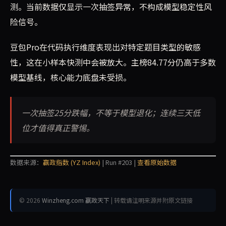
测。当前数据仅显示一次抽签异常，不构成模型稳定性风
险信号。
豆包Pro在代码执行维度表现出对特定题目类型的敏感
性，这在小样本快测中会被放大。主榜84.77分仍高于多数
模型基线，核心能力底盘未受损。
一次抽签25分跌幅，不等于模型退化；连续三天低
位才值得真正警惕。
数据来源：
赢政指数 (YZ Index)
| Run #203 |
查看原始数据
© 2026
Winzheng.com 赢政天下
| 转载请注明来源并附原文链接