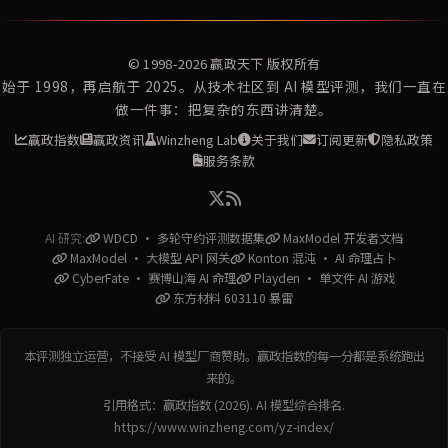
© 1998-2026
赢政天下
版权所有
始于 1998，再启航于 2025。从技术社区到 AI 模型评测，我们一直在
做一件事：把复杂的东西讲清楚。
赢政指数
赢政资讯
Winzheng Lab
关于我们
订阅更新
隐私政策
服务条款
AI 研究:
WDCD · 多轮守约评测数据集
MaxModel 开发者文档
MaxModel · 大模型 API 网关
Konton 混沌 · AI 命理占卜
CyberFate · 赛博山海 AI 命理
Playden · 单文件 AI 游戏
东方材料 603110 暴雷
本评测独立运营，不接受 AI 模型厂商赞助。赢政指数的每一分都是系统跑出
来的。
引用格式：赢政指数 (2026). AI 模型综合排名.
https://www.winzheng.com/yz-index/