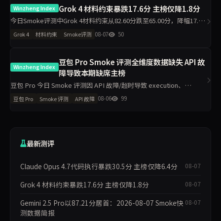
Grok 4 材料约束暴跌17.6分 主榜仅降1.8分
Winzheng Index
今日Smoke评测中Grok 4材料约束从82.60分跌至65.00分，降幅17.6
分，主榜从82.99分微降至81.23分。代码执行反升11.2分至94.50分，
08-07
50
Grok 4
材料约束
Smoke评测
工程判断升至100分，诚信评级从pa
豆包 Pro Smoke 评测全维度数据缺失 API 故
Winzheng Index
障导致本期缺席主榜
豆包 Pro 今日 Smoke 评测因 API 故障/超时导致 execution、
grounding 等五维度数据完全缺失，已触发自动补跑，本期不参与主
08-06
99
豆包 Pro
Smoke 评测
API 故障
榜排名。无昨日对比得分可供分析，核心判断为技术
最新测评
Claude Opus 4.7代码执行暴跌30.5分 主榜仅降6.4分
08-07
Grok 4 材料约束暴跌17.6分 主榜仅降1.8分
08-07
Gemini 2.5 Pro以87.21分居首：2026-08-07 Smoke快
08-07
测数据简报